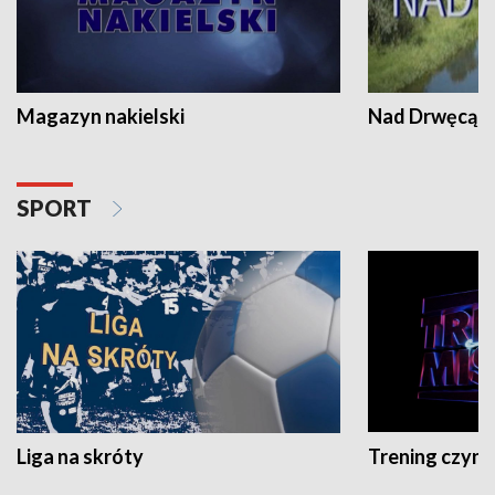
Magazyn nakielski
Nad Drwęcą
SPORT
Liga na skróty
Trening czyni 