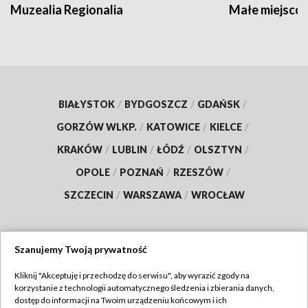
Muzealia Regionalia
Małe miejscow
BIAŁYSTOK
/
BYDGOSZCZ
/
GDAŃSK
/
GORZÓW WLKP.
/
KATOWICE
/
KIELCE
/
KRAKÓW
/
LUBLIN
/
ŁÓDŹ
/
OLSZTYN
/
OPOLE
/
POZNAŃ
/
RZESZÓW
/
SZCZECIN
/
WARSZAWA
/
WROCŁAW
Szanujemy Twoją prywatność
Dołącz do nas:
Kliknij "Akceptuję i przechodzę do serwisu", aby wyrazić zgody na
korzystanie z technologii automatycznego śledzenia i zbierania danych,
TVP
dostęp do informacji na Twoim urządzeniu końcowym i ich