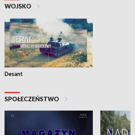
WOJSKO
Desant
SPOŁECZEŃSTWO