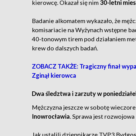
kierowcę. Okazał się nim
30-letni mie
Badanie alkomatem wykazało, że mężc
komisariacie na Wyżynach wstępne ba
40-tonowym tirem pod działaniem met
krew do dalszych badań.
ZOBACZ TAKŻE: Tragiczny finał wypa
Zginął kierowca
Dwa śledztwa i zarzuty w poniedziałe
Mężczyzna jeszcze w sobotę wieczor
Inowrocławia
. Sprawa jest rozwojowa
Jak ustalili dziennikarze TVP3 Bydgo