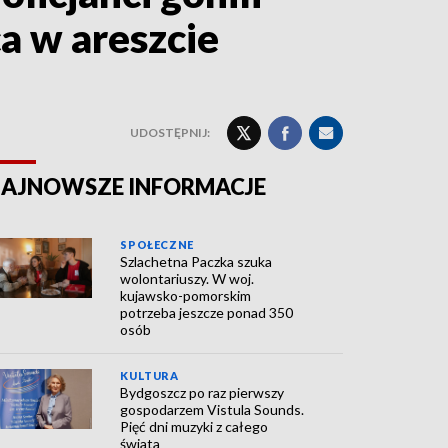
a w areszcie
UDOSTĘPNIJ:
AJNOWSZE INFORMACJE
SPOŁECZNE
Szlachetna Paczka szuka
wolontariuszy. W woj.
kujawsko-pomorskim
potrzeba jeszcze ponad 350
osób
KULTURA
Bydgoszcz po raz pierwszy
gospodarzem Vistula Sounds.
Pięć dni muzyki z całego
świata