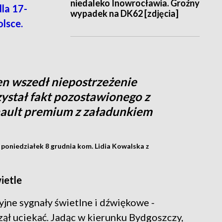
niedaleko Inowrocławia. Groźny
la 17-
wypadek na DK62 [zdjęcia]
lsce.
ren wszedł niepostrzeżenie
ystał fakt pozostawionego z
nault premium z załadunkiem
 poniedziałek 8 grudnia kom. Lidia Kowalska z
ietle
jne sygnały świetlne i dźwiękowe -
zął uciekać. Jadąc w kierunku Bydgoszczy,