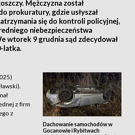
goszczy. Mężczyzna został
o prokuratury, gdzie usłyszał
atrzymania się do kontroli policyjnej,
średniego niebezpieczeństwa
We wtorek 9 grudnia sąd zdecydował
-latka.
2025)
ławski).
mał
ednej z firm
ego z
Dachowanie samochodów w
Gocanowie i Rybitwach