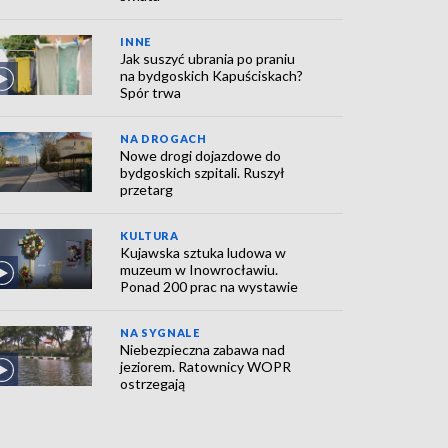
INNE
Jak suszyć ubrania po praniu
na bydgoskich Kapuściskach?
Spór trwa
NA DROGACH
Nowe drogi dojazdowe do
bydgoskich szpitali. Ruszył
przetarg
KULTURA
Kujawska sztuka ludowa w
muzeum w Inowrocławiu.
Ponad 200 prac na wystawie
NA SYGNALE
Niebezpieczna zabawa nad
jeziorem. Ratownicy WOPR
ostrzegają