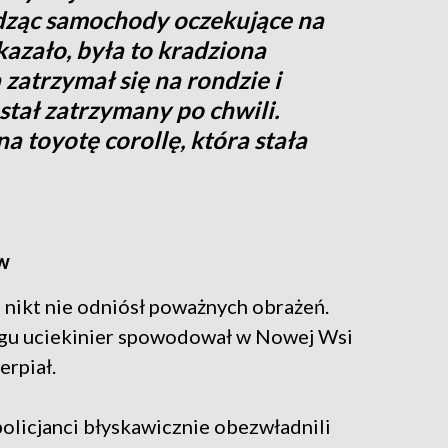
idząc samochody oczekujące na
kazało, była to kradziona
zatrzymał się na rondzie i
stał zatrzymany po chwili.
a toyotę corollę, która stała
ew
 nikt nie odniósł poważnych obrażeń.
ścigu uciekinier spowodował w Nowej Wsi
erpiał.
policjanci błyskawicznie obezwładnili