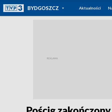
POWRÓT DO
BYDGOSZCZ
Aktualności
N
TVP REGIONY
Pościg zakończony 