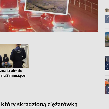
na trafił do
 na 3 miesiące
i, który skradzioną ciężarówką