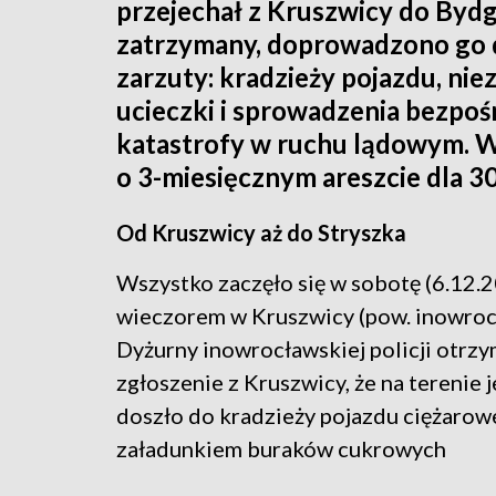
przejechał z Kruszwicy do Byd
zatrzymany, doprowadzono go d
zarzuty: kradzieży pojazdu, niez
ucieczki i sprowadzenia bezpo
katastrofy w ruchu lądowym. 
o 3-miesięcznym areszcie dla 30
Od Kruszwicy aż do Stryszka
Wszystko zaczęło się w sobotę (6.12.
wieczorem w Kruszwicy (pow. inowroc
D
yżurny inowrocławskiej policji otrzy
zgłoszenie z Kruszwicy, że na terenie j
doszło do kradzieży pojazdu ciężarow
załadunkiem buraków cukrowych