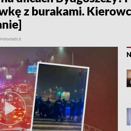
ówkę z burakami. Kierowc
anie]
BYDGOSZCZ
N