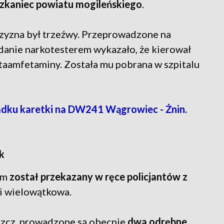
szkaniec powiatu mogileńskiego
.
zyzna był trzeźwy. Przeprowadzone na
danie narkotesterem wykazało, że kierował
aamfetaminy. Została mu pobrana w szpitalu
dku karetki na DW241 Wągrowiec - Żnin.
k
em
został przekazany w ręce policjantów z
 i wielowątkowa.
szcz, prowadzone są obecnie
dwa odrębne