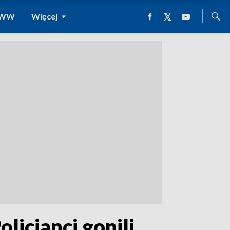
 WWW
Więcej
licjanci gonili