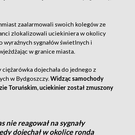
hmiast zaalarmowali swoich kolegów ze
nci zlokalizowali uciekiniera w okolicy
mo wyraźnych sygnałów świetlnych i
wjeżdżając w granice miasta.
y ciężarówka dojechała do jednego z
nych w Bydgoszczy.
Widząc samochody
zie Toruńskim, uciekinier został zmuszony
as nie reagował na sygnały
edy dojechał w okolice ronda