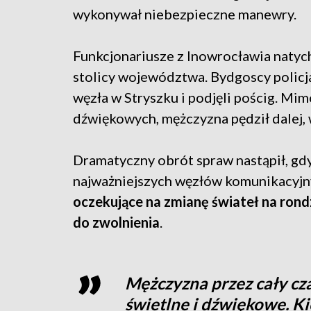
wykonywał niebezpieczne manewry.
Funkcjonariusze z Inowrocławia natyc
stolicy województwa. Bydgoscy policja
węzła w Stryszku i podjęli pościg. Mi
dźwiękowych, mężczyzna pędził dalej, 
Dramatyczny obrót spraw nastąpił, gd
najważniejszych węzłów komunikacyj
oczekujące na zmianę świateł na rond
do zwolnienia
.
Mężczyzna przez cały cz
świetlne i dźwiękowe. Ki