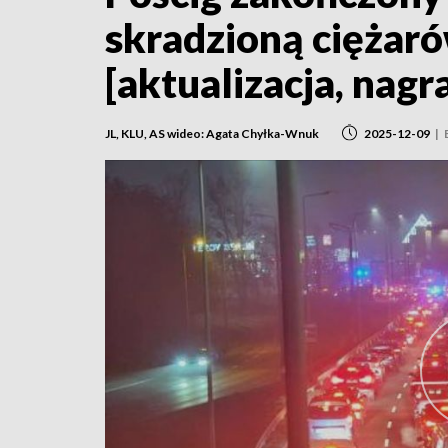
skradzioną ciężar
[aktualizacja, nagr
JL, KLU, AS wideo: Agata Chyłka-Wnuk
2025-12-09
|