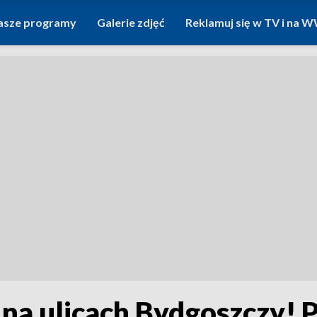
asze programy
Galerie zdjęć
Reklamuj się w TV i na
na ulicach Bydgoszczy! Po