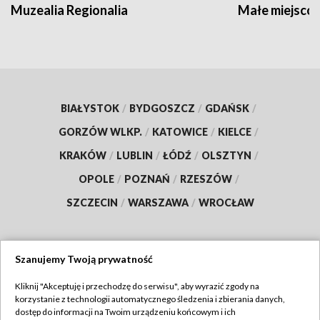
Muzealia Regionalia
Małe miejscow
BIAŁYSTOK
/
BYDGOSZCZ
/
GDAŃSK
/
GORZÓW WLKP.
/
KATOWICE
/
KIELCE
/
KRAKÓW
/
LUBLIN
/
ŁÓDŹ
/
OLSZTYN
/
OPOLE
/
POZNAŃ
/
RZESZÓW
/
SZCZECIN
/
WARSZAWA
/
WROCŁAW
Szanujemy Twoją prywatność
Dołącz do nas:
Kliknij "Akceptuję i przechodzę do serwisu", aby wyrazić zgody na
korzystanie z technologii automatycznego śledzenia i zbierania danych,
TVP
dostęp do informacji na Twoim urządzeniu końcowym i ich