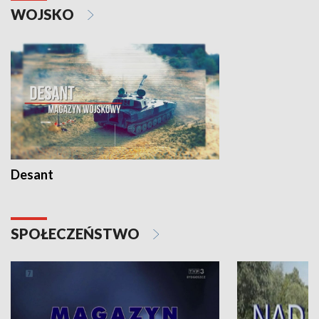
WOJSKO
Desant
SPOŁECZEŃSTWO