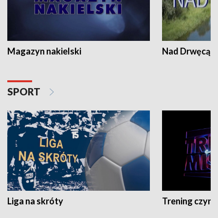
Magazyn nakielski
Nad Drwęcą
SPORT
Liga na skróty
Trening czyni 