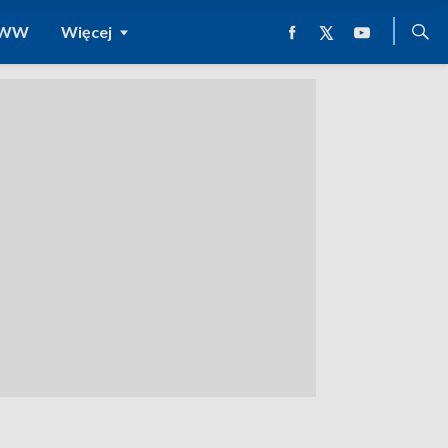
 WWW
Więcej