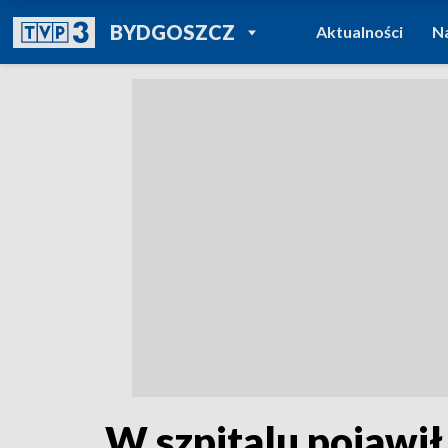
POWRÓT DO
BYDGOSZCZ
Aktualności
N
TVP REGIONY
W szpitalu pojawił 