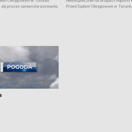
dem Okręgowym w Toruniu
Niebezpiecznie na drogach regionu 
 się proces sprawców porwanie,
Przed Sądem Okręgowym w Toruni
 tortur pod Grudziądzem • 3 mln
rozpoczął się proces sprawców por
 mogą wynosić straty po pożarze
pobicie i tortur pod Grudziądzem • 
Kossaka w Bydgoszczy •
o oszczędzanie wody • Ważne dla
cznie na drogach regionu •
rolników badania w Stacji Doświadcz
ąg sporu o pranie na bydgoskich
Oceny Odmian w Chrząstowie
kach
a