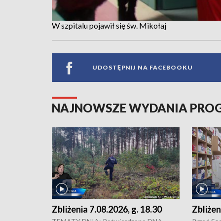
W szpitalu pojawił się św. Mikołaj
UDOSTĘPNIJ NA FACEBOOKU
NAJNOWSZE WYDANIA PR
Zbliżenia 7.08.2026, g. 18.30
Zbliżen