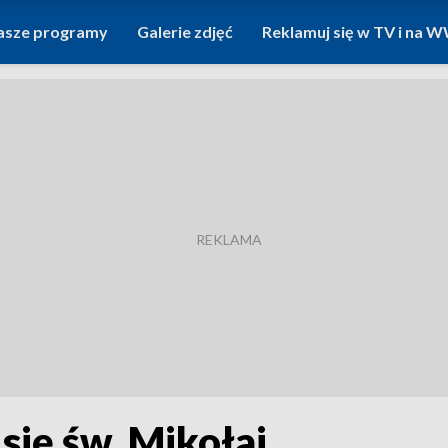
asze programy
Galerie zdjęć
Reklamuj się w TV i na
się św. Mikołaj