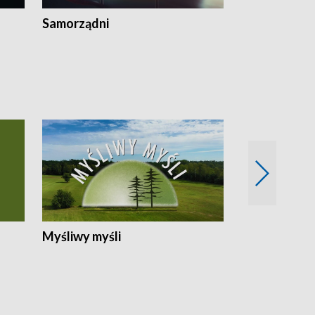
Samorządni
Wspólna sp
Myśliwy myśli
Spotkania z 