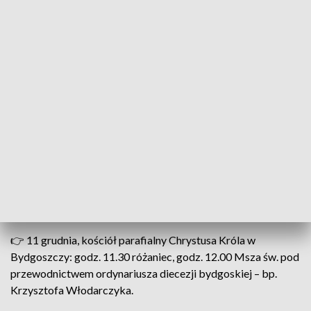
wyższych wyróżnień (nadawanym przez papieża), który
przysługuje duchowieństwu w Kościele Katolickim. Prałaci
mogą nosić
np. czarną sutannę z fioletowym pasem
.
4 czerwca 2024 roku ksiądz Józef przeszedł na emeryturę.
To było naturalne przejście po długoletniej służbie jako
proboszcz.
W maju 2025 roku ksiądz Józef przeszedł udar. Parafia pw.
Chrystusa Króla otrzymała nowego proboszcza
księdza
Dariusza Wesołka
.
Uroczystości pogrzebowe
👉 11 grudnia, kościół parafialny Chrystusa Króla w
Bydgoszczy: godz. 11.30 różaniec, godz. 12.00 Msza św. pod
przewodnictwem ordynariusza diecezji bydgoskiej – bp.
Krzysztofa Włodarczyka.