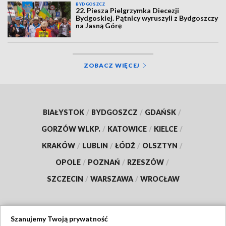
BYDGOSZCZ
22. Piesza Pielgrzymka Diecezji
Bydgoskiej. Pątnicy wyruszyli z Bydgoszczy
na Jasną Górę
ZOBACZ WIĘCEJ
BIAŁYSTOK
/
BYDGOSZCZ
/
GDAŃSK
/
GORZÓW WLKP.
/
KATOWICE
/
KIELCE
/
KRAKÓW
/
LUBLIN
/
ŁÓDŹ
/
OLSZTYN
/
OPOLE
/
POZNAŃ
/
RZESZÓW
/
SZCZECIN
/
WARSZAWA
/
WROCŁAW
Szanujemy Twoją prywatność