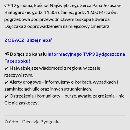
👉 12 grudnia, kościół Najświętszego Serca Pana Jezusa w
Białogardzie: godz. 11.30 różaniec, godz. 12.00 Msza św.
pogrzebowa pod przewodnictwem biskupa Edwarda
Dajczaka z odprowadzeniem na miejscowy cmentarz.
ZOBACZ: Bliżej nieba”
📢 Dołącz do kanału
informacyjnego TVP3 Bydgoszcz na
Facebooku!
✔️ Najważniejsze wiadomości z regionu w czasie
rzeczywistym.
✔️ Alerty drogowe – informujemy o korkach, wypadkach i
zamknięciach ulic oraz innych utrudnieniach.
✔️ Ostrzeżenia i komunikaty – burze, awarie, zagrożenia – nic
Cię nie zaskoczy!
Źródło:
Diecezja Bydgoska