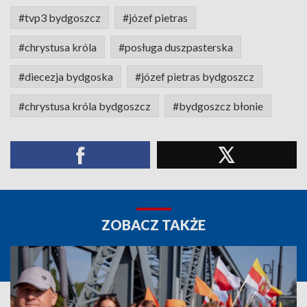
#tvp3 bydgoszcz
#józef pietras
#chrystusa króla
#posługa duszpasterska
#diecezja bydgoska
#józef pietras bydgoszcz
#chrystusa króla bydgoszcz
#bydgoszcz błonie
ZOBACZ TAKŻE