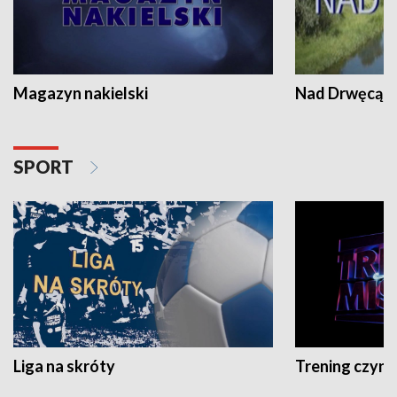
Magazyn nakielski
Nad Drwęcą
SPORT
Liga na skróty
Trening czyni 