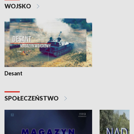
WOJSKO
Desant
SPOŁECZEŃSTWO