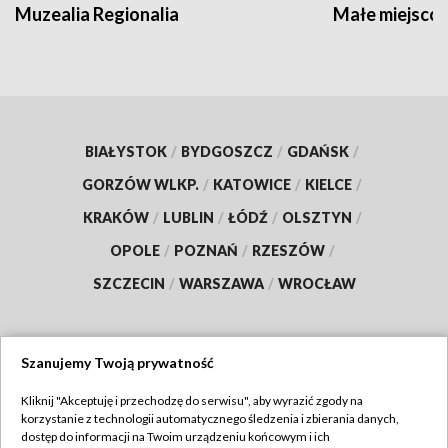
Muzealia Regionalia
Małe miejscow
BIAŁYSTOK
/
BYDGOSZCZ
/
GDAŃSK
/
GORZÓW WLKP.
/
KATOWICE
/
KIELCE
/
KRAKÓW
/
LUBLIN
/
ŁÓDŹ
/
OLSZTYN
/
OPOLE
/
POZNAŃ
/
RZESZÓW
/
SZCZECIN
/
WARSZAWA
/
WROCŁAW
Szanujemy Twoją prywatność
Dołącz do nas:
Kliknij "Akceptuję i przechodzę do serwisu", aby wyrazić zgody na
korzystanie z technologii automatycznego śledzenia i zbierania danych,
TVP
dostęp do informacji na Twoim urządzeniu końcowym i ich