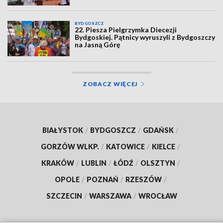
BYDGOSZCZ
22. Piesza Pielgrzymka Diecezji
Bydgoskiej. Pątnicy wyruszyli z Bydgoszczy
na Jasną Górę
ZOBACZ WIĘCEJ
BIAŁYSTOK
/
BYDGOSZCZ
/
GDAŃSK
/
GORZÓW WLKP.
/
KATOWICE
/
KIELCE
/
KRAKÓW
/
LUBLIN
/
ŁÓDŹ
/
OLSZTYN
/
OPOLE
/
POZNAŃ
/
RZESZÓW
/
SZCZECIN
/
WARSZAWA
/
WROCŁAW