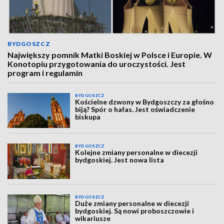
BYDGOSZCZ
Największy pomnik Matki Boskiej w Polsce i Europie. W
Konotopiu przygotowania do uroczystości. Jest
program i regulamin
BYDGOSZCZ
Kościelne dzwony w Bydgoszczy za głośno
biją? Spór o hałas. Jest oświadczenie
biskupa
BYDGOSZCZ
Kolejne zmiany personalne w diecezji
bydgoskiej. Jest nowa lista
BYDGOSZCZ
Duże zmiany personalne w diecezji
bydgoskiej. Są nowi proboszczowie i
wikariusze