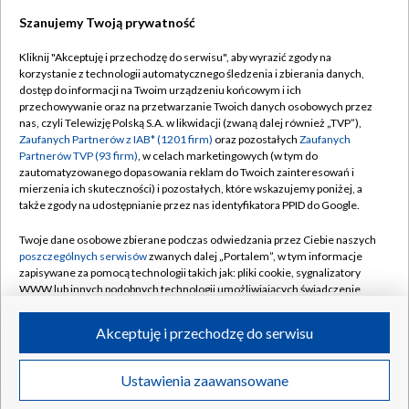
Szanujemy Twoją prywatność
Dołącz do nas:
Kliknij "Akceptuję i przechodzę do serwisu", aby wyrazić zgody na
korzystanie z technologii automatycznego śledzenia i zbierania danych,
TVP
dostęp do informacji na Twoim urządzeniu końcowym i ich
Abonament TVP
przechowywanie oraz na przetwarzanie Twoich danych osobowych przez
Regulamin TVP
nas, czyli Telewizję Polską S.A. w likwidacji (zwaną dalej również „TVP”),
Emisja w TVP
Polityka prywatności
Zaufanych Partnerów z IAB* (1201 firm)
oraz pozostałych
Zaufanych
Partnerów TVP (93 firm)
, w celach marketingowych (w tym do
Centrum informacji TVP
Moje zgody
zautomatyzowanego dopasowania reklam do Twoich zainteresowań i
mierzenia ich skuteczności) i pozostałych, które wskazujemy poniżej, a
Naziemna Telewizja Cyfrowa
Pomoc
także zgody na udostępnianie przez nas identyfikatora PPID do Google.
Sklep TVP
Biuro reklamy
Twoje dane osobowe zbierane podczas odwiedzania przez Ciebie naszych
Rada Programowa
Kontakt
poszczególnych serwisów
zwanych dalej „Portalem”, w tym informacje
zapisywane za pomocą technologii takich jak: pliki cookie, sygnalizatory
System NOS
WWW lub innych podobnych technologii umożliwiających świadczenie
dopasowanych i bezpiecznych usług, personalizację treści oraz reklam,
Informacje o nadawcy
Kanały
udostępnianie funkcji mediów społecznościowych oraz analizowanie
Akceptuję i przechodzę do serwisu
ruchu w Internecie.
Program dla prasy
©2026 Telewizja Polska S.A. w likwidacji
Biuro Reklamy
Twoje dane osobowe zbierane podczas odwiedzania przez Ciebie
Ustawienia zaawansowane
poszczególnych serwisów
na Portalu, takie jak adresy IP, identyfikatory
Ogłoszenie przetargowe
Twoich urządzeń końcowych i identyfikatory plików cookie, informacje o