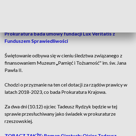
Uroczystości zgromadziły licznych wiernych słuchaczy radia.
W sobotę główne obchody odbyły się w Toruniu.
Prokuratura bada umowy fundacji Lux Veritatis z
Funduszem Sprawiedliwości
Świętowanie odbywa się w cieniu śledztwa związanego z
finansowaniem Muzeum
„
Pamięć i Tożsamość" im. św. Jana
Pawła II.
Chodzi o przyznanie na ten cel dotacji za rządów prawicy w
latach 2018-2023, co bada Prokuratura Krajowa.
Za dwa dni (10.12) ojciec Tadeusz Rydzyk będzie w tej
sprawie przesłuchiwany jako świadek w prokuraturze
rzeszowskiej.
ZOBACZ TAKŻE: Roman Giertych: Ojciec Tadeusz