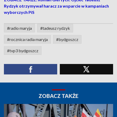
Rydzyk otrzymywał haracz za wsparcie w kampaniach
wyborczych PiS
#radio maryja
#tadeusz rydzyk
#rocznica radia maryja
#bydgoszcz
#tvp3 bydgoszcz
ZOBACZ TAKŻE