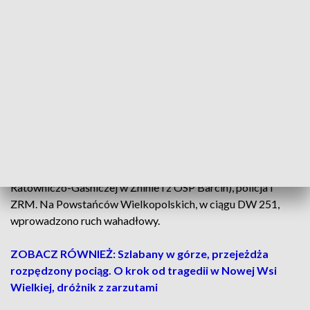
-
Prawdopodobnie zblokowały się hamulce w naczepie i
dlatego zjechała na przeciwny pas
, karetka zahaczyła o
nią, uderzyła, po czym zjechała do rowu i „zatrzymała się na
drzewie”. W pojazdach byli sami kierowcy.
Kierujący
karetką został poszkodowany,
zajęła się nim załoga
ratownictwa medycznego - przekazał st. kpt. Łukasz
Adamowski, oficer prasowy Komendy Powiatowej PSP w
Żninie.
W akcji uczestniczyły dwa zastępy strażaków (z Jednostki
Ratowniczo-Gaśniczej w Żninie i z OSP Barcin), policja i
ZRM. Na Powstańców Wielkopolskich, w ciągu DW 251,
wprowadzono ruch wahadłowy.
ZOBACZ RÓWNIEŻ: Szlabany w górze, przejeżdża
rozpędzony pociąg. O krok od tragedii w Nowej Wsi
Wielkiej, dróżnik z zarzutami