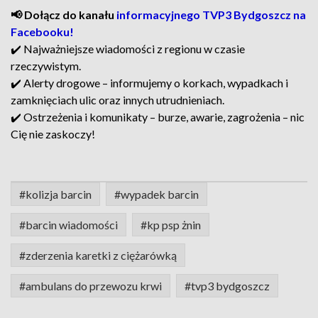
📢 Dołącz do kanału
informacyjnego TVP3 Bydgoszcz na
Facebooku!
✔️ Najważniejsze wiadomości z regionu w czasie
rzeczywistym.
✔️ Alerty drogowe – informujemy o korkach, wypadkach i
zamknięciach ulic oraz innych utrudnieniach.
✔️ Ostrzeżenia i komunikaty – burze, awarie, zagrożenia – nic
Cię nie zaskoczy!
#kolizja barcin
#wypadek barcin
#barcin wiadomości
#kp psp żnin
#zderzenia karetki z ciężarówką
#ambulans do przewozu krwi
#tvp3 bydgoszcz