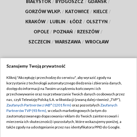
BIAŁYSTOK
/
BYDGOSZCZ
/
GDAŃSK
/
GORZÓW WLKP.
/
KATOWICE
/
KIELCE
/
KRAKÓW
/
LUBLIN
/
ŁÓDŹ
/
OLSZTYN
/
OPOLE
/
POZNAŃ
/
RZESZÓW
/
SZCZECIN
/
WARSZAWA
/
WROCŁAW
Szanujemy Twoją prywatność
Dołącz do nas:
Kliknij "Akceptuję i przechodzę do serwisu", aby wyrazić zgody na
korzystanie z technologii automatycznego śledzenia i zbierania danych,
TVP
dostęp do informacji na Twoim urządzeniu końcowym i ich
Abonament TVP
przechowywanie oraz na przetwarzanie Twoich danych osobowych przez
Regulamin TVP
nas, czyli Telewizję Polską S.A. w likwidacji (zwaną dalej również „TVP”),
Emisja w TVP
Polityka prywatności
Zaufanych Partnerów z IAB* (1201 firm)
oraz pozostałych
Zaufanych
Partnerów TVP (93 firm)
, w celach marketingowych (w tym do
Centrum informacji TVP
Moje zgody
zautomatyzowanego dopasowania reklam do Twoich zainteresowań i
mierzenia ich skuteczności) i pozostałych, które wskazujemy poniżej, a
Naziemna Telewizja Cyfrowa
Pomoc
także zgody na udostępnianie przez nas identyfikatora PPID do Google.
Sklep TVP
Biuro reklamy