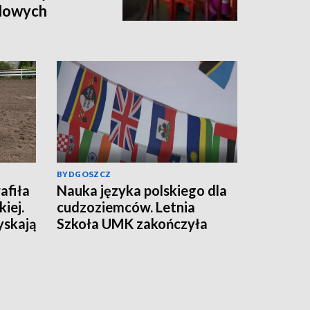
dowych
BYDGOSZCZ
afiła
Nauka języka polskiego dla
iej.
cudzoziemców. Letnia
yskają
Szkoła UMK zakończyła
kolejną edycję