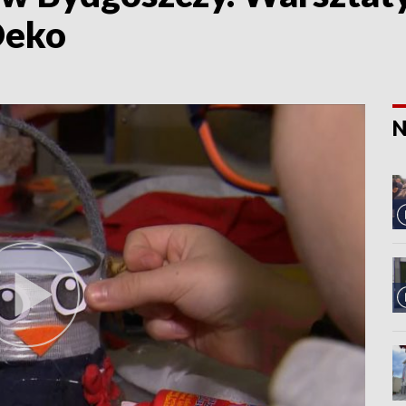
Deko
N