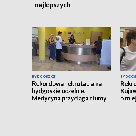
najlepszych
BYDGOSZCZ
BYDGO
Rekordowa rekrutacja na
Rekru
bydgoskie uczelnie.
Kujaw
Medycyna przyciąga tłumy
o mie
kandydatów