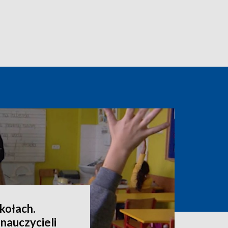
kołach.
 nauczycieli