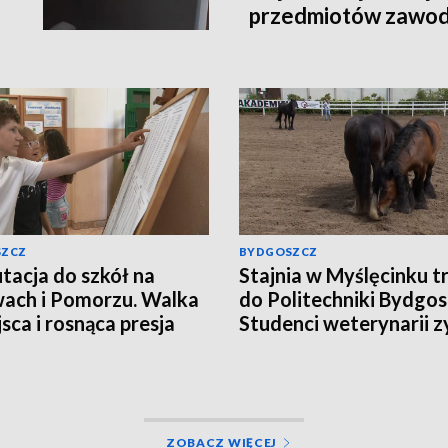
przedmiotów zawo
SZCZ
BYDGOSZCZ
tacja do szkół na
Stajnia w Myślęcinku tr
ach i Pomorzu. Walka
do Politechniki Bydgosk
jsca i rosnąca presja
Studenci weterynarii z
miejsce do praktyk
ZOBACZ WIĘCEJ