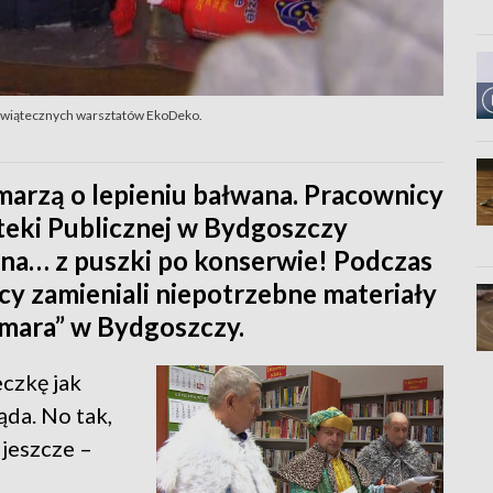
s świątecznych warsztatów EkoDeko.
ż marzą o lepieniu bałwana. Pracownicy
oteki Publicznej w Bydgoszczy
ana… z puszki po konserwie! Podczas
y zamieniali niepotrzebne materiały
emara” w Bydgoszczy.
eczkę jak
da. No tak,
 jeszcze –