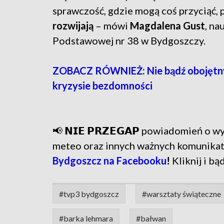
sprawczość, gdzie mogą coś przyciąć, p
rozwijają
– mówi
Magdalena Gust
, na
Podstawowej nr 38 w Bydgoszczy.
ZOBACZ RÓWNIEŻ: Nie bądź obojętny. 
kryzysie bezdomności
📢 𝗡𝗜𝗘 𝗣𝗥𝗭𝗘𝗚𝗔𝗣 powiadomień o
meteo oraz innych ważnych komunika
Bydgoszcz na Facebooku
!
Kliknij i bą
#tvp3 bydgoszcz
#warsztaty świąteczne
#barka lehmara
#bałwan