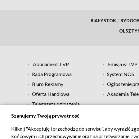
BIAŁYSTOK
/
BYDGO
OLSZTY
Abonament TVP
Emisja w TVP
Rada Programowa
System NOS
Biuro Reklamy
Ogłoszenie pr
Oferta Handlowa
Akademia Tele
Telegazeta ogłoszenia
Szanujemy Twoją prywatność
Regulamin TVP
Kliknij "Akceptuję i przechodzę do serwisu", aby wyrazić zg
końcowym i ich przechowywanie oraz na przetwarzanie Twoich