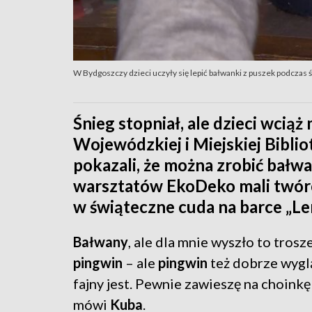
W Bydgoszczy dzieci uczyły się lepić bałwanki z puszek podcza
Śnieg stopniał, ale dzieci wcią
Wojewódzkiej i Miejskiej Bibli
pokazali, że można zrobić bałw
warsztatów EkoDeko mali twórc
w świąteczne cuda na barce „L
Bałwany
, ale dla mnie wyszło to trosz
pingwin
– ale
pingwin
też dobrze wyglą
fajny jest. Pewnie zawieszę na choinkę
mówi
Kuba
.