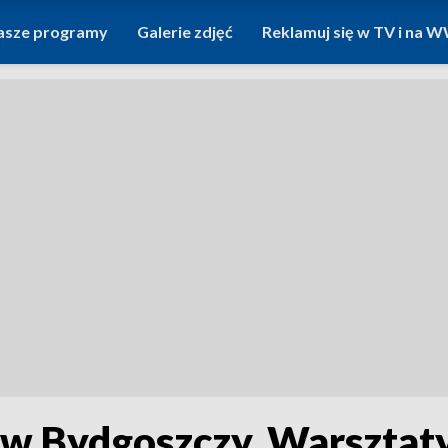
asze programy
Galerie zdjęć
Reklamuj się w TV i na
 w Bydgoszczy. Warsztat