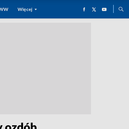
 WWW
Więcej
y ozdób