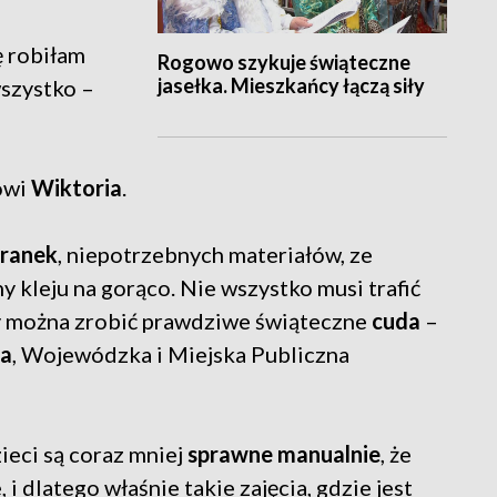
ę robiłam
Rogowo szykuje świąteczne
jasełka. Mieszkańcy łączą siły
wszystko –
ówi
Wiktoria
.
iranek
, niepotrzebnych materiałów, ze
 kleju na gorąco. Nie wszystko musi trafić
zy można zrobić prawdziwe świąteczne
cuda
–
ka
, Wojewódzka i Miejska Publiczna
ieci są coraz mniej
sprawne manualnie
, że
 i dlatego właśnie takie zajęcia, gdzie jest