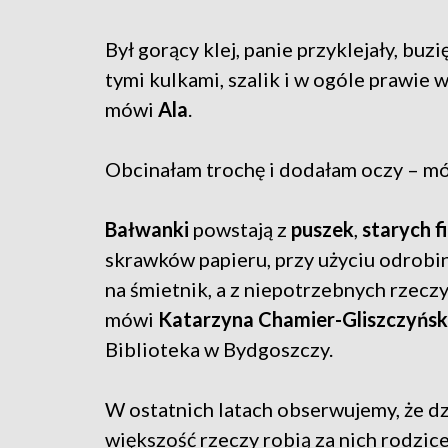
Był gorący klej, panie przyklejały, buzi
tymi kulkami, szalik i w ogóle prawie 
mówi
Ala
.
Obcinałam trochę i dodałam oczy – m
Bałwanki
powstają z
puszek
,
starych f
skrawków papieru, przy użyciu odrobiny
na śmietnik, a z niepotrzebnych rzec
mówi
Katarzyna Chamier-Gliszczyńs
Biblioteka w Bydgoszczy.
W ostatnich latach obserwujemy, że dz
większość rzeczy robią za nich rodzice,