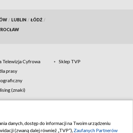
KÓW
/
LUBLIN
/
ŁÓDŹ
/
ROCŁAW
 Telewizja Cyfrowa
Sklep TVP
la prasy
tograficzny
sing (znaki)
klamy
Kontakt
rania danych, dostęp do informacji na Twoim urządzeniu
idacji (zwaną dalej również „TVP”),
Zaufanych Partnerów