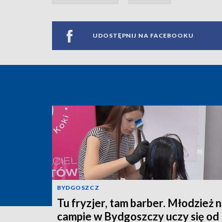
UDOSTĘPNIJ NA FACEBOOKU
BYDGOSZCZ
Tu fryzjer, tam barber. Młodzież 
campie w Bydgoszczy uczy się od