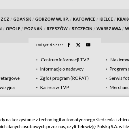
SZCZ
/
GDAŃSK
/
GORZÓW WLKP.
/
KATOWICE
/
KIELCE
/
KRA
N
/
OPOLE
/
POZNAŃ
/
RZESZÓW
/
SZCZECIN
/
WARSZAWA
/
W
Dołącz do nas:
Centrum informacji TVP
Naziemna
Informacje o nadawcy
Program d
zetargowe
Zgłoś program (ROPAT)
Serwis fo
wizyjna
Kariera w TVP
Merchandi
Polityka prywatności
Moje zgody
Pomoc
Biuro re
ody na korzystanie z technologii automatycznego śledzenia i zbie
 danych osobowych przez nas, czyli Telewizję Polską S.A. w likw