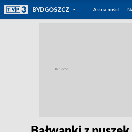
POWRÓT DO
BYDGOSZCZ
Aktualności
N
TVP REGIONY
Bałwanki z puszek