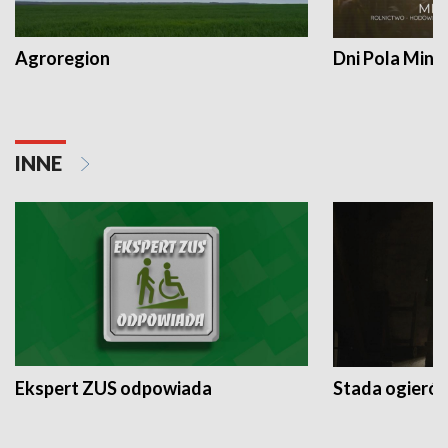
Agroregion
Dni Pola Min
INNE
Ekspert ZUS odpowiada
Stada ogieró