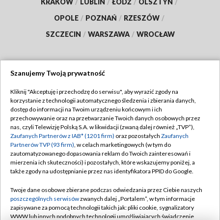
KRAKÓW
/
LUBLIN
/
ŁÓDŹ
/
OLSZTYN
/
OPOLE
/
POZNAŃ
/
RZESZÓW
/
SZCZECIN
/
WARSZAWA
/
WROCŁAW
Szanujemy Twoją prywatność
Dołącz do nas:
Kliknij "Akceptuję i przechodzę do serwisu", aby wyrazić zgody na
korzystanie z technologii automatycznego śledzenia i zbierania danych,
TVP
dostęp do informacji na Twoim urządzeniu końcowym i ich
Abonament TVP
przechowywanie oraz na przetwarzanie Twoich danych osobowych przez
Regulamin TVP
nas, czyli Telewizję Polską S.A. w likwidacji (zwaną dalej również „TVP”),
Emisja w TVP
Polityka prywatności
Zaufanych Partnerów z IAB* (1201 firm)
oraz pozostałych
Zaufanych
Partnerów TVP (93 firm)
, w celach marketingowych (w tym do
Centrum informacji TVP
Moje zgody
zautomatyzowanego dopasowania reklam do Twoich zainteresowań i
mierzenia ich skuteczności) i pozostałych, które wskazujemy poniżej, a
Naziemna Telewizja Cyfrowa
Pomoc
także zgody na udostępnianie przez nas identyfikatora PPID do Google.
Sklep TVP
Biuro reklamy
Twoje dane osobowe zbierane podczas odwiedzania przez Ciebie naszych
Rada Programowa
Kontakt
poszczególnych serwisów
zwanych dalej „Portalem”, w tym informacje
zapisywane za pomocą technologii takich jak: pliki cookie, sygnalizatory
System NOS
WWW lub innych podobnych technologii umożliwiających świadczenie