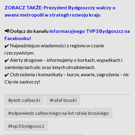
ZOBACZ TAKŻE: Prezydent Bydgoszczy walczy o
awans metropolii w strategii rozwoju kraju
📢 Dołącz do kanału
informacyjnego TVP3 Bydgoszcz na
Facebooku!
✔️ Najważniejsze wiadomości z regionu w czasie
rzeczywistym.
✔️ Alerty drogowe – informujemy o korkach, wypadkach i
zamknięciach ulic oraz innych utrudnieniach.
✔️ Ostrzeżenia i komunikaty – burze, awarie, zagrożenia – nic
Cię nie zaskoczy!
#piotr całbecki
#rafał bruski
#odpowiedz całbeckiego na list rafala bruskiego
#tvp3 bydgoszcz