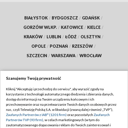
BIAŁYSTOK
/
BYDGOSZCZ
/
GDAŃSK
/
GORZÓW WLKP.
/
KATOWICE
/
KIELCE
/
KRAKÓW
/
LUBLIN
/
ŁÓDŹ
/
OLSZTYN
/
OPOLE
/
POZNAŃ
/
RZESZÓW
/
SZCZECIN
/
WARSZAWA
/
WROCŁAW
Szanujemy Twoją prywatność
Dołącz do nas:
Kliknij "Akceptuję i przechodzę do serwisu", aby wyrazić zgody na
korzystanie z technologii automatycznego śledzenia i zbierania danych,
TVP
dostęp do informacji na Twoim urządzeniu końcowym i ich
Abonament TVP
przechowywanie oraz na przetwarzanie Twoich danych osobowych przez
Regulamin TVP
nas, czyli Telewizję Polską S.A. w likwidacji (zwaną dalej również „TVP”),
Emisja w TVP
Polityka prywatności
Zaufanych Partnerów z IAB* (1201 firm)
oraz pozostałych
Zaufanych
Partnerów TVP (93 firm)
, w celach marketingowych (w tym do
Centrum informacji TVP
Moje zgody
zautomatyzowanego dopasowania reklam do Twoich zainteresowań i