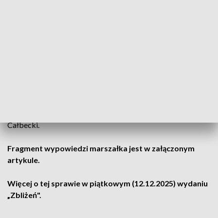
prowadzić takiej rozmowy, próbuje mnie obrazić, ale ja chcę
odpowiedzieć merytorycznie.
Nigdy nie stosowałem znaku
równości tam, gdzie nie można go zastosować. Wszyscy
mamy świadomość, że potencjał obydwu miast jest inny.
Zarzucanie mi, że ja uporczywie stawiam znak równości, jest
trochę pozbawione sensu. Nie trzeba mnie pouczać i wytykać
mi brak tej wiedzy. Nasza pozytywna opinia dla tego
dokumentu, jako samorządu województwa, jest wyrazem
wdzięczności i poparcia dla tego projektu, który podnosi,
afirmuje Bydgoszcz i Toruń - powiedział między innymi Piotr
Całbecki.
Fragment wypowiedzi marszałka jest w załączonym
artykule.
Więcej o tej sprawie w piątkowym (12.12.2025) wydaniu
„
Zbliżeń".