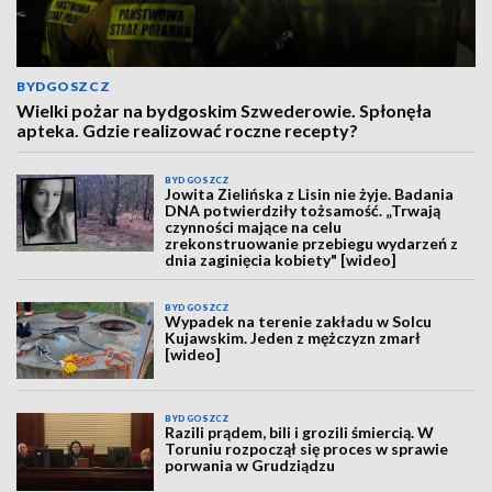
BYDGOSZCZ
Wielki pożar na bydgoskim Szwederowie. Spłonęła
apteka. Gdzie realizować roczne recepty?
BYDGOSZCZ
Jowita Zielińska z Lisin nie żyje. Badania
DNA potwierdziły tożsamość. „Trwają
czynności mające na celu
zrekonstruowanie przebiegu wydarzeń z
dnia zaginięcia kobiety" [wideo]
BYDGOSZCZ
Wypadek na terenie zakładu w Solcu
Kujawskim. Jeden z mężczyzn zmarł
[wideo]
BYDGOSZCZ
Razili prądem, bili i grozili śmiercią. W
Toruniu rozpoczął się proces w sprawie
porwania w Grudziądzu