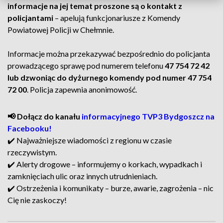
informacje na jej temat proszone są o kontakt z
policjantami
– apelują funkcjonariusze z Komendy
Powiatowej Policji w Chełmnie.
Informacje można przekazywać bezpośrednio do policjanta
prowadzącego sprawę pod numerem telefonu
47 754 72 42
lub dzwoniąc do dyżurnego komendy pod numer 47 754
72 00
. Policja zapewnia anonimowość.
📢 Dołącz do kanału
informacyjnego TVP3 Bydgoszcz na
Facebooku!
✔️ Najważniejsze wiadomości z regionu w czasie
rzeczywistym.
✔️ Alerty drogowe – informujemy o korkach, wypadkach i
zamknięciach ulic oraz innych utrudnieniach.
✔️ Ostrzeżenia i komunikaty – burze, awarie, zagrożenia – nic
Cię nie zaskoczy!