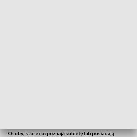
Podchodzi do paczkomatu i zabiera nie swoją własność? Policja z Chełmna
prosi o pomoc w identyfikacji (fot. KPP w Chełmnie)
Wiesz kto to? Zadzwoń
Policjanci wyjaśniają dokładne okoliczności zdarzenia, ale
kluczowe jest teraz dotarcie do osoby ze zdjęcia.
Każdy
sygnał może okazać się przełomowy dla zamknięcia tej
sprawy.
–
Osoby, które rozpoznają kobietę lub posiadają