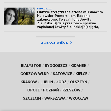
BYDGOSZCZ
Ludzkie szczątki znalezione w Lisinach w
Kujawsko-Pomorskiem. Badania
zakończono. To zaginiona Jowita
Zielińska. Będzie przełom w sprawie
zaginionej Jowity Zielińskiej? [zdjęcia,
wideo, aktualizacja]
ZOBACZ WIĘCEJ
BIAŁYSTOK
/
BYDGOSZCZ
/
GDAŃSK
/
GORZÓW WLKP.
/
KATOWICE
/
KIELCE
/
KRAKÓW
/
LUBLIN
/
ŁÓDŹ
/
OLSZTYN
/
OPOLE
/
POZNAŃ
/
RZESZÓW
/
SZCZECIN
/
WARSZAWA
/
WROCŁAW