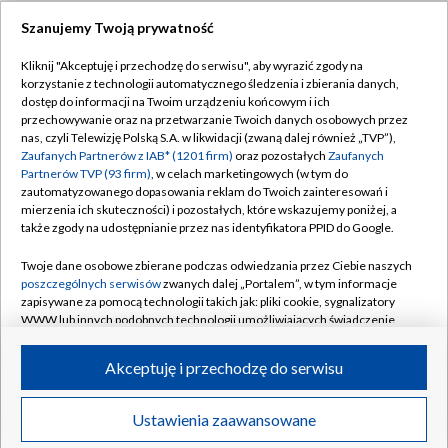
Szanujemy Twoją prywatność
Dołącz do nas:
Kliknij "Akceptuję i przechodzę do serwisu", aby wyrazić zgody na
korzystanie z technologii automatycznego śledzenia i zbierania danych,
TVP
dostęp do informacji na Twoim urządzeniu końcowym i ich
Abonament TVP
przechowywanie oraz na przetwarzanie Twoich danych osobowych przez
Regulamin TVP
nas, czyli Telewizję Polską S.A. w likwidacji (zwaną dalej również „TVP”),
Emisja w TVP
Polityka prywatności
Zaufanych Partnerów z IAB* (1201 firm)
oraz pozostałych
Zaufanych
Partnerów TVP (93 firm)
, w celach marketingowych (w tym do
Centrum informacji TVP
Moje zgody
zautomatyzowanego dopasowania reklam do Twoich zainteresowań i
mierzenia ich skuteczności) i pozostałych, które wskazujemy poniżej, a
Naziemna Telewizja Cyfrowa
Pomoc
także zgody na udostępnianie przez nas identyfikatora PPID do Google.
Sklep TVP
Biuro reklamy
Twoje dane osobowe zbierane podczas odwiedzania przez Ciebie naszych
Rada Programowa
Kontakt
poszczególnych serwisów
zwanych dalej „Portalem”, w tym informacje
zapisywane za pomocą technologii takich jak: pliki cookie, sygnalizatory
System NOS
WWW lub innych podobnych technologii umożliwiających świadczenie
dopasowanych i bezpiecznych usług, personalizację treści oraz reklam,
Informacje o nadawcy
Kanały
udostępnianie funkcji mediów społecznościowych oraz analizowanie
Akceptuję i przechodzę do serwisu
ruchu w Internecie.
Program dla prasy
©2026 Telewizja Polska S.A. w likwidacji
Biuro Reklamy
Twoje dane osobowe zbierane podczas odwiedzania przez Ciebie
Ustawienia zaawansowane
poszczególnych serwisów
na Portalu, takie jak adresy IP, identyfikatory
Ogłoszenie przetargowe
Twoich urządzeń końcowych i identyfikatory plików cookie, informacje o