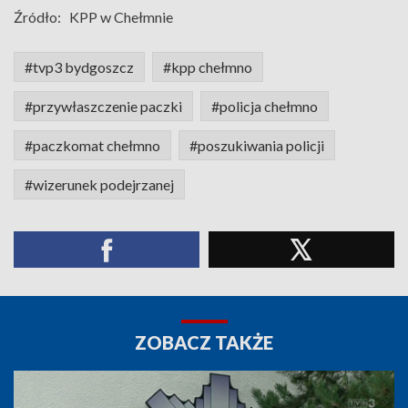
Źródło:
KPP w Chełmnie
#tvp3 bydgoszcz
#kpp chełmno
#przywłaszczenie paczki
#policja chełmno
#paczkomat chełmno
#poszukiwania policji
#wizerunek podejrzanej
ZOBACZ TAKŻE