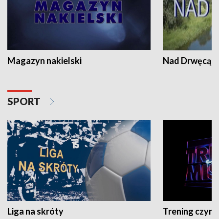
Magazyn nakielski
Nad Drwęcą
SPORT
Liga na skróty
Trening czyni 