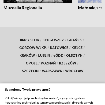
Muzealia Regionalia
Małe miejscow
BIAŁYSTOK
/
BYDGOSZCZ
/
GDAŃSK
/
GORZÓW WLKP.
/
KATOWICE
/
KIELCE
/
KRAKÓW
/
LUBLIN
/
ŁÓDŹ
/
OLSZTYN
/
OPOLE
/
POZNAŃ
/
RZESZÓW
/
SZCZECIN
/
WARSZAWA
/
WROCŁAW
Szanujemy Twoją prywatność
Dołącz do nas:
Kliknij "Akceptuję i przechodzę do serwisu", aby wyrazić zgody na
korzystanie z technologii automatycznego śledzenia i zbierania danych,
TVP