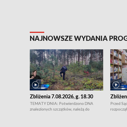
NAJNOWSZE WYDANIA PR
Zbliżenia 7.08.2026, g. 18.30
Zbliżen
TEMATY DNIA: Potwierdzono DNA
Przed Są
znalezionych szczątków, należą do
rozpoczął
zaginionej Jowity Zielińskiej • Tragiczny
pobicie i
finał prac serwisowych w studni w Solcu
zł - tyle
Kujawskim • Festiwal dziewięciu wzgórz
przy ul. 