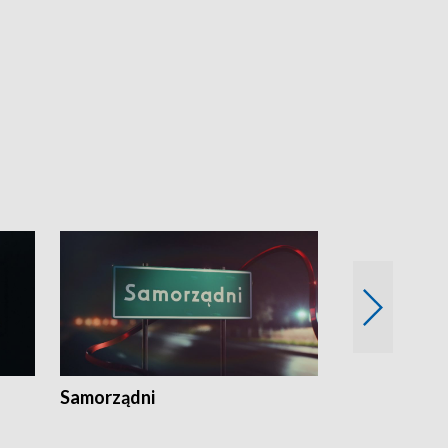
Samorządni
Wspólna sp