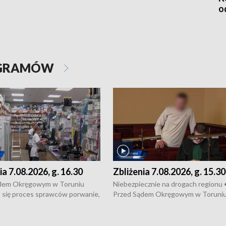
o
OGRAMÓW
ia 7.08.2026, g. 16.30
Zbliżenia 7.08.2026, g. 15.30
dem Okręgowym w Toruniu
Niebezpiecznie na drogach regionu 
 się proces sprawców porwanie,
Przed Sądem Okręgowym w Toruni
 tortur pod Grudziądzem • 3 mln
rozpoczął się proces sprawców por
 mogą wynosić straty po pożarze
pobicie i tortur pod Grudziądzem • 
Kossaka w Bydgoszczy •
o oszczędzanie wody • Ważne dla