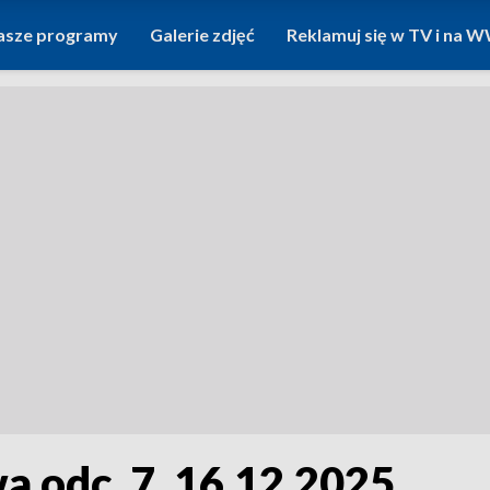
asze programy
Galerie zdjęć
Reklamuj się w TV i na
 odc. 7, 16.12.2025