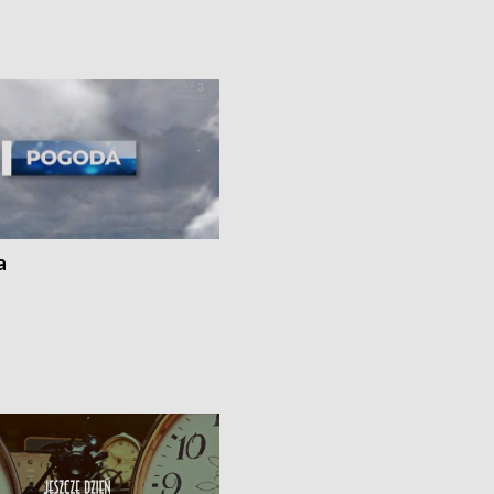
cznie na drogach regionu •
rolników badania w Stacji Doświadcz
ąg sporu o pranie na bydgoskich
Oceny Odmian w Chrząstowie
kach
a