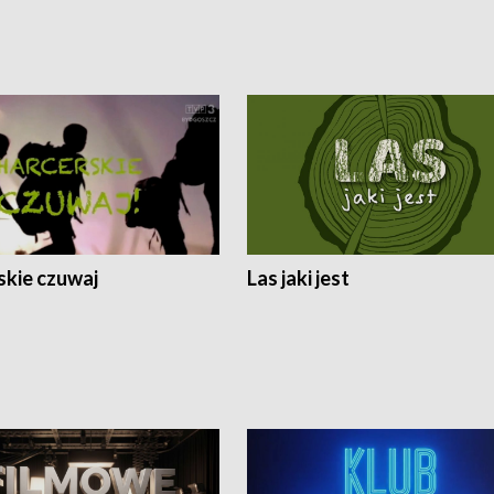
skie czuwaj
Las jaki jest