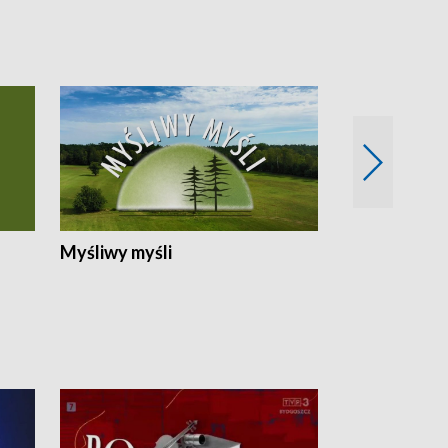
Myśliwy myśli
Spotkania z 