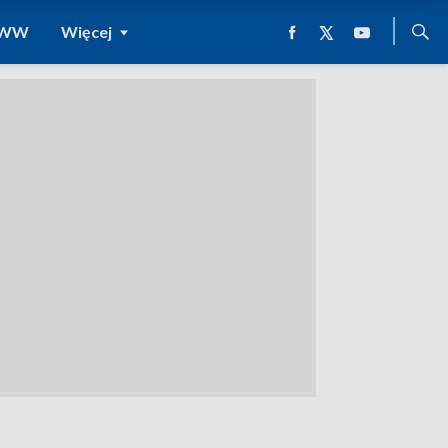
 WWW
Więcej