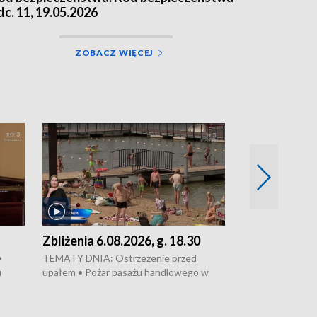
dc. 11, 19.05.2026
ZOBACZ WIĘCEJ
Zbliżenia 6.08.2026, g. 18.30
Zbliżenia 6.0
•
TEMATY DNIA: Ostrzeżenie przed
Groźny pożar na 
u
upałem • Pożar pasażu handlowego w
pasaż handlowy 
wanie,
Bydgoszczy • Policja rozbiła lokalną siatkę
upałów i burz • 
Apele
dealerską – grozi im do 12 lat więzienia •
kukurydzy – rolni
Akcja porodowa na trasie Rypin-Toruń –
wysokie plony • 