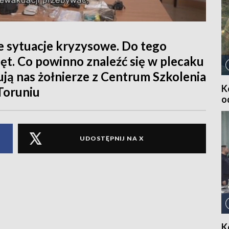
e sytuacje kryzysowe. Do tego
ęt. Co powinno znaleźć się w plecaku
ją nas żołnierze z Centrum Szkolenia
K
Toruniu
o
UDOSTĘPNIJ NA X
K