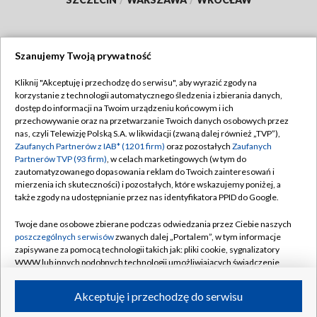
Szanujemy Twoją prywatność
Dołącz do nas:
Kliknij "Akceptuję i przechodzę do serwisu", aby wyrazić zgody na
korzystanie z technologii automatycznego śledzenia i zbierania danych,
TVP
dostęp do informacji na Twoim urządzeniu końcowym i ich
Abonament TVP
przechowywanie oraz na przetwarzanie Twoich danych osobowych przez
Regulamin TVP
nas, czyli Telewizję Polską S.A. w likwidacji (zwaną dalej również „TVP”),
Emisja w TVP
Polityka prywatności
Zaufanych Partnerów z IAB* (1201 firm)
oraz pozostałych
Zaufanych
Partnerów TVP (93 firm)
, w celach marketingowych (w tym do
Centrum informacji TVP
Moje zgody
zautomatyzowanego dopasowania reklam do Twoich zainteresowań i
mierzenia ich skuteczności) i pozostałych, które wskazujemy poniżej, a
Naziemna Telewizja Cyfrowa
Pomoc
także zgody na udostępnianie przez nas identyfikatora PPID do Google.
Sklep TVP
Biuro reklamy
Twoje dane osobowe zbierane podczas odwiedzania przez Ciebie naszych
Rada Programowa
Kontakt
poszczególnych serwisów
zwanych dalej „Portalem”, w tym informacje
zapisywane za pomocą technologii takich jak: pliki cookie, sygnalizatory
System NOS
WWW lub innych podobnych technologii umożliwiających świadczenie
dopasowanych i bezpiecznych usług, personalizację treści oraz reklam,
Informacje o nadawcy
Kanały
udostępnianie funkcji mediów społecznościowych oraz analizowanie
Akceptuję i przechodzę do serwisu
ruchu w Internecie.
Program dla prasy