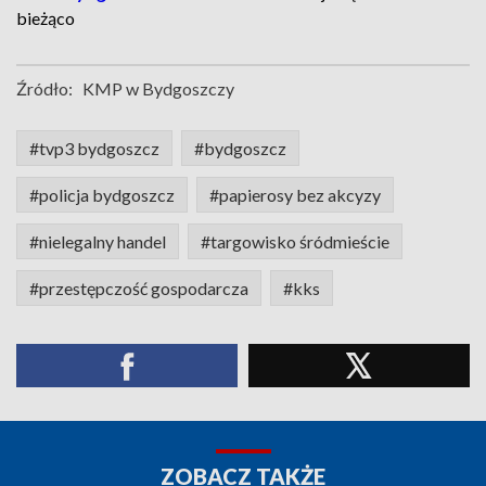
bieżąco
Źródło:
KMP w Bydgoszczy
#tvp3 bydgoszcz
#bydgoszcz
#policja bydgoszcz
#papierosy bez akcyzy
#nielegalny handel
#targowisko śródmieście
#przestępczość gospodarcza
#kks
ZOBACZ TAKŻE