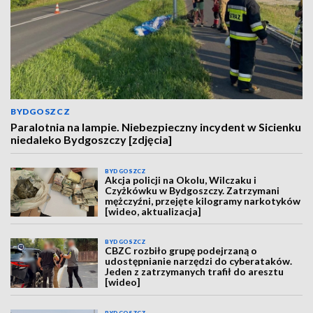
BYDGOSZCZ
Paralotnia na lampie. Niebezpieczny incydent w Sicienku
niedaleko Bydgoszczy [zdjęcia]
BYDGOSZCZ
Akcja policji na Okolu, Wilczaku i
Czyżkówku w Bydgoszczy. Zatrzymani
mężczyźni, przejęte kilogramy narkotyków
[wideo, aktualizacja]
BYDGOSZCZ
CBZC rozbiło grupę podejrzaną o
udostępnianie narzędzi do cyberataków.
Jeden z zatrzymanych trafił do aresztu
[wideo]
BYDGOSZCZ