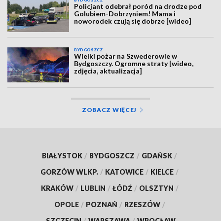
Policjant odebrał poród na drodze pod
Golubiem-Dobrzyniem! Mama i
noworodek czują się dobrze [wideo]
BYDGOSZCZ
Wielki pożar na Szwederowie w
Bydgoszczy. Ogromne straty [wideo,
zdjęcia, aktualizacja]
ZOBACZ WIĘCEJ
BIAŁYSTOK
/
BYDGOSZCZ
/
GDAŃSK
/
GORZÓW WLKP.
/
KATOWICE
/
KIELCE
/
KRAKÓW
/
LUBLIN
/
ŁÓDŹ
/
OLSZTYN
/
OPOLE
/
POZNAŃ
/
RZESZÓW
/
SZCZECIN
/
WARSZAWA
/
WROCŁAW