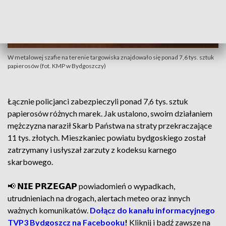
W metalowej szafie na terenie targowiska znajdowało się ponad 7,6 tys. sztuk
papierosów (fot. KMP w Bydgoszczy)
Łącznie policjanci zabezpieczyli ponad 7,6 tys. sztuk
papierosów różnych marek. Jak ustalono, swoim działaniem
mężczyzna naraził Skarb Państwa na straty przekraczające
11 tys. złotych. Mieszkaniec powiatu bydgoskiego został
zatrzymany i usłyszał zarzuty z kodeksu karnego
skarbowego.
📢 𝗡𝗜𝗘 𝗣𝗥𝗭𝗘𝗚𝗔𝗣 powiadomień o wypadkach,
utrudnieniach na drogach, alertach meteo oraz innych
ważnych komunikatów.
Dołącz do kanału informacyjnego
TVP3 Bydgoszcz na Facebooku
!
Kliknij i bądź zawsze na