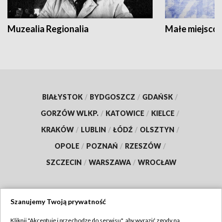
Muzealia Regionalia
Małe miejscow
BIAŁYSTOK
/
BYDGOSZCZ
/
GDAŃSK
/
GORZÓW WLKP.
/
KATOWICE
/
KIELCE
/
KRAKÓW
/
LUBLIN
/
ŁÓDŹ
/
OLSZTYN
/
OPOLE
/
POZNAŃ
/
RZESZÓW
/
SZCZECIN
/
WARSZAWA
/
WROCŁAW
Szanujemy Twoją prywatność
Dołącz do nas:
Kliknij "Akceptuję i przechodzę do serwisu", aby wyrazić zgody na