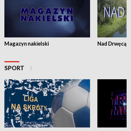
Magazyn nakielski
Nad Drwęcą
SPORT