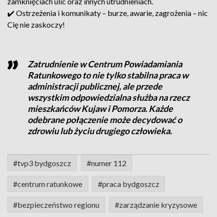
zamknięciach ulic oraz innych utrudnieniach.
✔️ Ostrzeżenia i komunikaty – burze, awarie, zagrożenia – nic
Cię nie zaskoczy!
Zatrudnienie w Centrum Powiadamiania
Ratunkowego to nie tylko stabilna praca w
administracji publicznej, ale przede
wszystkim odpowiedzialna służba na rzecz
mieszkańców Kujaw i Pomorza. Każde
odebrane połączenie może decydować o
zdrowiu lub życiu drugiego człowieka.
#tvp3 bydgoszcz
#numer 112
#centrum ratunkowe
#praca bydgoszcz
#bezpieczeństwo regionu
#zarządzanie kryzysowe