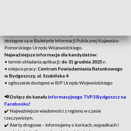
Jak i do kiedy złożyć aplikację?
Szczegółowe informacje dotyczące wymagań formalnych,
zakresu obowiązków oraz wymaganych dokumentów
dostępne są w Biuletynie Informacji Publicznej Kujawsko-
Pomorskiego Urzędu Wojewódzkiego.
Najważniejsze informacje dla kandydatów:
• termin składania aplikacji:
do 31 grudnia 2025 r.
• miejsce pracy:
Centrum Powiadamiania Ratunkowego
w Bydgoszczy, ul. Szubińska 4
• ogłoszenie dostępne w BIP Urzędu Wojewódzkiego
📢 Dołącz do kanału
informacyjnego TVP3 Bydgoszcz na
Facebooku!
✔️ Najważniejsze wiadomości z regionu w czasie
rzeczywistym.
✔️ Alerty drogowe – informujemy o korkach, wypadkach i