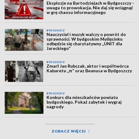
Eksplozje na Bartodziejach w Bydgoszczy -
uwaga to prowokacja. Nie daj się wciągnąć
w grę chaosu informacyjnego
BYDGOSZCZ
Nauczyciel i muzyk walczy o powrót do
sprawności. W bydgoskim Myślęcinku
odbędzie się charytatywny „UNIT dla
Jareckiego”
BYDGOSZCZ
Zmarł Jan Rubczak, aktor i współtwórca
Kabaretu „π” oraz Beanusa w Bydgoszczy
BYDGOSZCZ
Konkurs dla mieszkańców powiatu
bydgoskiego. Pokaż zabytek i wygraj
nagrody
ZOBACZ WIĘCEJ