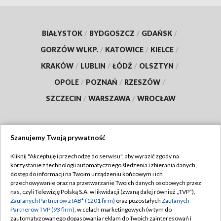
BIAŁYSTOK
/
BYDGOSZCZ
/
GDAŃSK
/
GORZÓW WLKP.
/
KATOWICE
/
KIELCE
/
KRAKÓW
/
LUBLIN
/
ŁÓDŹ
/
OLSZTYN
/
OPOLE
/
POZNAŃ
/
RZESZÓW
/
SZCZECIN
/
WARSZAWA
/
WROCŁAW
Szanujemy Twoją prywatność
Dołącz do nas:
Kliknij "Akceptuję i przechodzę do serwisu", aby wyrazić zgody na
korzystanie z technologii automatycznego śledzenia i zbierania danych,
TVP
dostęp do informacji na Twoim urządzeniu końcowym i ich
Abonament TVP
przechowywanie oraz na przetwarzanie Twoich danych osobowych przez
Regulamin TVP
nas, czyli Telewizję Polską S.A. w likwidacji (zwaną dalej również „TVP”),
Emisja w TVP
Polityka prywatności
Zaufanych Partnerów z IAB* (1201 firm)
oraz pozostałych
Zaufanych
Partnerów TVP (93 firm)
, w celach marketingowych (w tym do
Centrum informacji TVP
Moje zgody
zautomatyzowanego dopasowania reklam do Twoich zainteresowań i