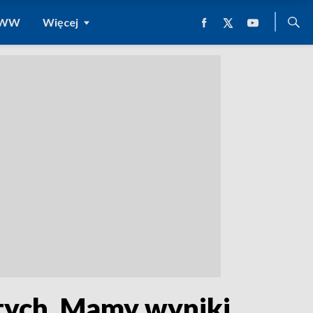
 WWW
Więcej
otych. Mamy wyniki