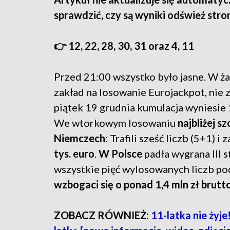
sprawdzić, czy są wyniki odśwież stro
👉 12, 22, 28, 30, 31 oraz 4, 11
Przed 21:00 wszystko było jasne. W ż
zakład na losowanie Eurojackpot, nie z
piątek 19 grudnia kumulacja wyniesie 
We wtorkowym losowaniu
najbliżej s
Niemczech
: Trafili sześć liczb (5+1) i
tys. euro
.
W Polsce
padła wygrana III s
wszystkie pięć wylosowanych liczb p
wzbogaci się o ponad 1,4 mln zł brutt
ZOBACZ RÓWNIEŻ:
11-latka nie żyj