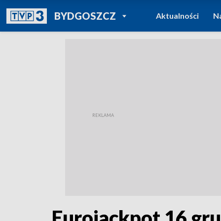
POWRÓT DO
BYDGOSZCZ
Aktualności
N
TVP REGIONY
Eurojackpot 16 gru