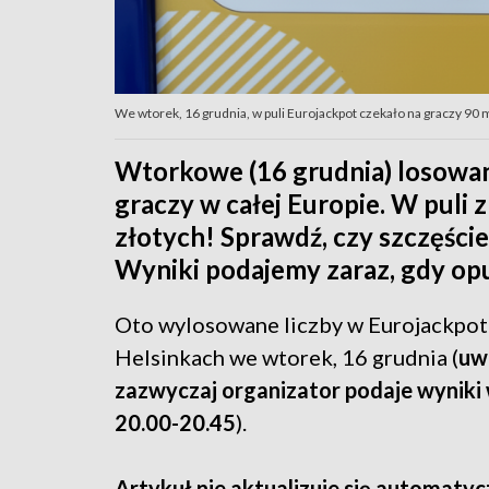
We wtorek, 16 grudnia, w puli Eurojackpot czekało na graczy 90 
Wtorkowe (16 grudnia) losowan
graczy w całej Europie. W puli 
złotych! Sprawdź, czy szczęście
Wyniki podajemy zaraz, gdy opub
Oto wylosowane liczby w Eurojackpot
Helsinkach we wtorek, 16 grudnia (
uw
zazwyczaj organizator podaje wyniki
20.00-20.45
).
Artykuł nie aktualizuje się automatyc