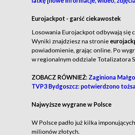
latkę [nowe informacje, wideo, zdjęci
Eurojackpot - garść ciekawostek
Losowania Eurojackpot odbywają się co
Wyniki znajdziesz na stronie
eurojack
powiadomienie, grając online. Po wygr
w regionalnym oddziale Totalizatora 
ZOBACZ RÓWNIEŻ:
Zaginiona Małgo
TVP3 Bydgoszcz: potwierdzono tożsam
Najwyższe wygrane w Polsce
W Polsce padło już kilka imponujących
milionów złotych.