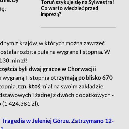
Toruń szykuje się na Sylwestra!
Co warto wiedzieć przed
nę
:
imprezą?
adnym z krajów, w których można zawrzeć
ostała rozbita pula na wygrane I stopnia. W
130 mln zł!
zczęścia byli dwaj gracze w Chorwacji i
 za wygraną II stopnia
otrzymają po blisko 670
topnia, tzn.
ktoś
miał na swoim zakładzie
odstawowych i żadnej z dwóch dodatkowych -
o
(1 424.381 zł).
e! Tragedia w Jeleniej Górze. Zatrzymano 12-