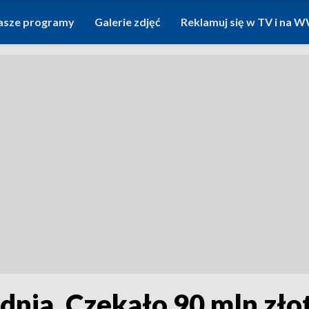
asze programy
Galerie zdjęć
Reklamuj się w TV i na
dnia. Czekało 90 mln zł