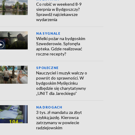
Co robić w weekend 8-9
sierpnia w Bydgoszczy?
Sprawdź najciekawsze
wydarzenia
NA SYGNALE
Wielki pożar na bydgoskim
Szwederowie. Spłonęła
apteka. Gdzie realizować
roczne recepty?
SPOŁECZNE
Nauczyciel i muzyk walczy o
powrót do sprawności. W
bydgoskim Myślęcinku
odbędzie się charytatywny
„UNIT dla Jareckiego”
NA DROGACH
3 tys. zł mandatu za zbyt
szybką jazdę. Kierowca
zatrzymany w powiecie
radziejowskim