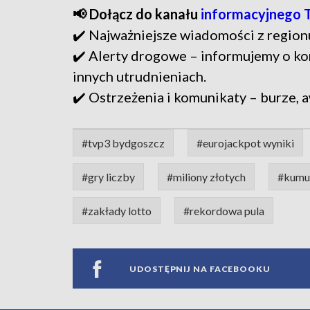
📢 Dołącz do kanału
informacyjnego 
✔️ Najważniejsze wiadomości z region
✔️ Alerty drogowe – informujemy o ko
innych utrudnieniach.
✔️ Ostrzeżenia i komunikaty – burze, a
#tvp3 bydgoszcz
#eurojackpot wyniki
#gry liczby
#miliony złotych
#kumul
#zakłady lotto
#rekordowa pula
UDOSTĘPNIJ NA FACEBOOKU