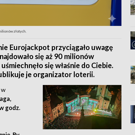
milionów złotych.
ie Eurojackpot przyciągało uwagę
znajdowało się aż 90 milionów
 uśmiechnęło się właśnie do Ciebie.
likuje je organizator loterii.
 w
aga,
 w godz.
znie. By