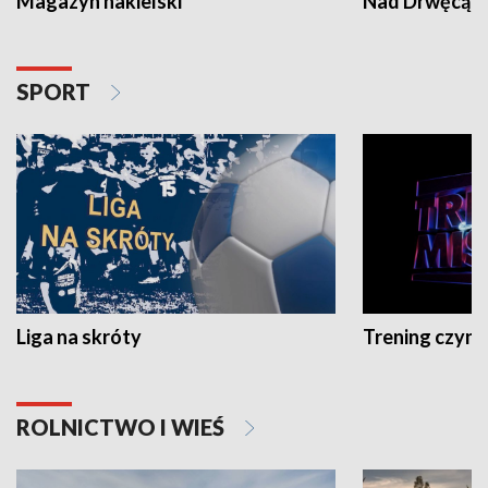
Magazyn nakielski
Nad Drwęcą
SPORT
Liga na skróty
Trening czyni 
ROLNICTWO I WIEŚ