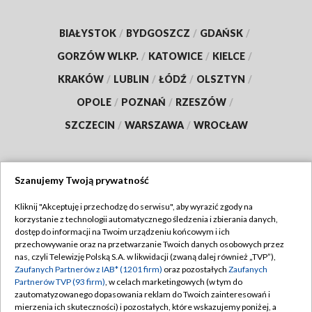
BIAŁYSTOK
/
BYDGOSZCZ
/
GDAŃSK
/
GORZÓW WLKP.
/
KATOWICE
/
KIELCE
/
KRAKÓW
/
LUBLIN
/
ŁÓDŹ
/
OLSZTYN
/
OPOLE
/
POZNAŃ
/
RZESZÓW
/
SZCZECIN
/
WARSZAWA
/
WROCŁAW
Szanujemy Twoją prywatność
Dołącz do nas:
Kliknij "Akceptuję i przechodzę do serwisu", aby wyrazić zgody na
korzystanie z technologii automatycznego śledzenia i zbierania danych,
TVP
dostęp do informacji na Twoim urządzeniu końcowym i ich
Abonament TVP
przechowywanie oraz na przetwarzanie Twoich danych osobowych przez
Regulamin TVP
nas, czyli Telewizję Polską S.A. w likwidacji (zwaną dalej również „TVP”),
Emisja w TVP
Polityka prywatności
Zaufanych Partnerów z IAB* (1201 firm)
oraz pozostałych
Zaufanych
Partnerów TVP (93 firm)
, w celach marketingowych (w tym do
Centrum informacji TVP
Moje zgody
zautomatyzowanego dopasowania reklam do Twoich zainteresowań i
mierzenia ich skuteczności) i pozostałych, które wskazujemy poniżej, a
Naziemna Telewizja Cyfrowa