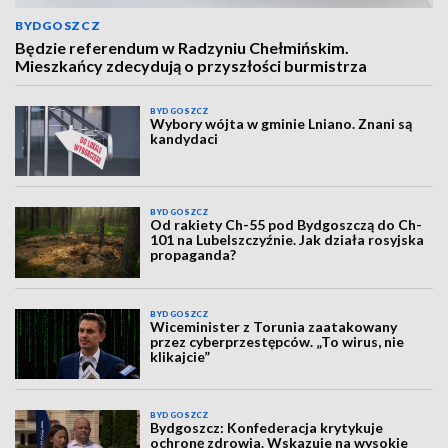
BYDGOSZCZ
Będzie referendum w Radzyniu Chełmińskim.
Mieszkańcy zdecydują o przyszłości burmistrza
BYDGOSZCZ
Wybory wójta w gminie Lniano. Znani są
kandydaci
BYDGOSZCZ
Od rakiety Ch-55 pod Bydgoszczą do Ch-
101 na Lubelszczyźnie. Jak działa rosyjska
propaganda?
BYDGOSZCZ
Wiceminister z Torunia zaatakowany
przez cyberprzestępców. „To wirus, nie
klikajcie”
BYDGOSZCZ
Bydgoszcz: Konfederacja krytykuje
ochronę zdrowia. Wskazuje na wysokie