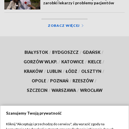
zarobki lekarzy i problemy pacjentów
ZOBACZ WIĘCEJ
BIAŁYSTOK
/
BYDGOSZCZ
/
GDAŃSK
/
GORZÓW WLKP.
/
KATOWICE
/
KIELCE
/
KRAKÓW
/
LUBLIN
/
ŁÓDŹ
/
OLSZTYN
/
OPOLE
/
POZNAŃ
/
RZESZÓW
/
SZCZECIN
/
WARSZAWA
/
WROCŁAW
Szanujemy Twoją prywatność
Dołącz do nas:
Kliknij "Akceptuję i przechodzę do serwisu", aby wyrazić zgody na