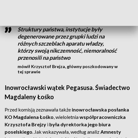
Pegasusem
.
Struktury państwa, instytucje były
degenerowane przez grupki ludzi na
różnych szczeblach aparatu władzy,
którzy swoją nikczemność, niemoralność
przenosili na państwo
mówił Krzysztof Brejza, główny poszkodowany w
tej sprawie
Inowrocławski wątek Pegasusa. Świadectwo
Magdaleny Łośko
Przed komisją zeznawała także
inowrocławska posłanka
KO Magdalena Łośko
, wieloletnia
współpracowniczka
Krzysztofa Brejzy
i
była dyrektorka jego biura
poselskiego
. Jak wskazywała, według analiz
Amnesty