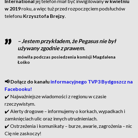
International
jej telefon miał być inwigilowany
w
kwietniu
w 2019
roku, a więc tuż przed rozpoczęciem podsłuchów
telefonu
Krzysztofa Brejzy
.
– Jestem przykładem, że Pegasus nie był
używany zgodnie z prawem.
mówiła podczas posiedzenia komisji Magdalena
Łośko
📢 Dołącz do kanału
informacyjnego TVP3 Bydgoszcz na
Facebooku!
✔️ Najważniejsze wiadomości z regionu w czasie
rzeczywistym.
✔️ Alerty drogowe – informujemy o korkach, wypadkach i
zamknięciach ulic oraz innych utrudnieniach.
✔️ Ostrzeżenia i komunikaty – burze, awarie, zagrożenia – nic
Cię nie zaskoczy!