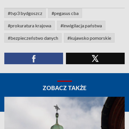
#tvp3 bydgoszcz
#pegasus cba
#prokuratura krajowa
#inwigilacja państwa
#bezpieczeństwo danych
#kujawsko pomorskie
ZOBACZ TAKŻE