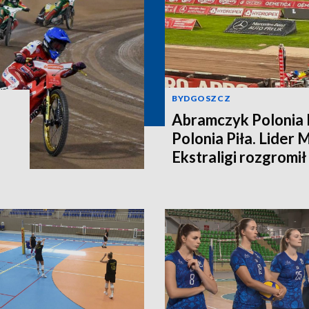
BYDGOSZCZ
Abramczyk Polonia 
Polonia Piła. Lider 
Ekstraligi rozgromi
[relacja bieg po bieg