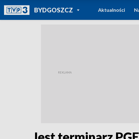
POWRÓT DO
BYDGOSZCZ
Aktualności
N
TVP REGIONY
Jest terminarz PGE 