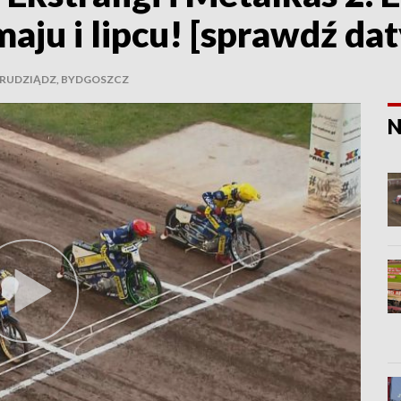
ju i lipcu! [sprawdź dat
GRUDZIĄDZ, BYDGOSZCZ
N