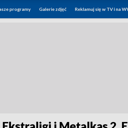
asze programy
Galerie zdjęć
Reklamuj się w TV i na
Ekstraligi i Metalkas 2. E