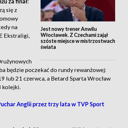
u za finał:
ą się z
 domowy
tedy na
Jest nowy trener Anwilu
Włocławek. Z Czechami zajął
Ekstraligi,
szóste miejsce w mistrzostwach
świata
 Drużynowych
eba będzie poczekać do rundy rewanżowej:
19 lub 21 czerwca, a Betard Sparta Wrocław
kolejki.
Puchar Anglii przez trzy lata w TVP Sport