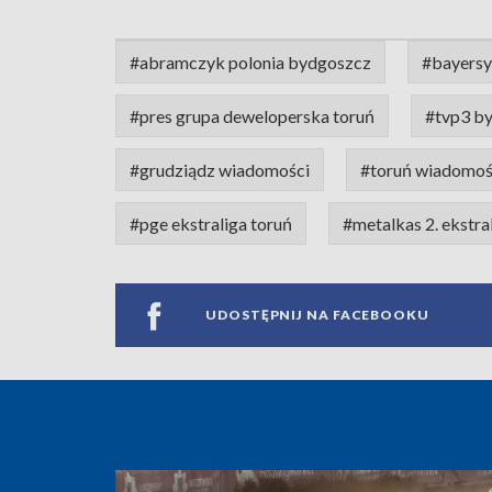
#abramczyk polonia bydgoszcz
#bayersy
#pres grupa deweloperska toruń
#tvp3 b
#grudziądz wiadomości
#toruń wiadomoś
#pge ekstraliga toruń
#metalkas 2. ekstr
UDOSTĘPNIJ NA FACEBOOKU