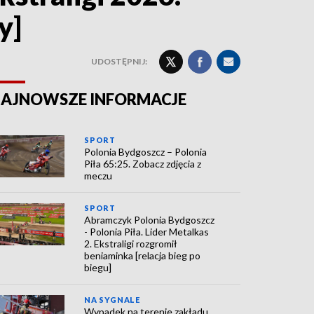
y]
UDOSTĘPNIJ:
AJNOWSZE INFORMACJE
SPORT
Polonia Bydgoszcz – Polonia
Piła 65:25. Zobacz zdjęcia z
meczu
SPORT
Abramczyk Polonia Bydgoszcz
- Polonia Piła. Lider Metalkas
2. Ekstraligi rozgromił
beniaminka [relacja bieg po
biegu]
NA SYGNALE
Wypadek na terenie zakładu