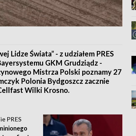
ej Lidze Świata” - z udziałem PRES
 Bayersystemu GKM Grudziądz -
użynowego Mistrza Polski poznamy 27
mczyk Polonia Bydgoszcz zacznie
Cellfast Wilki Krosno.
nie PRES
 minionego