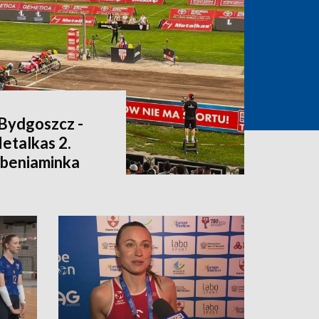
Bydgoszcz -
Metalkas 2.
ł beniaminka
u]