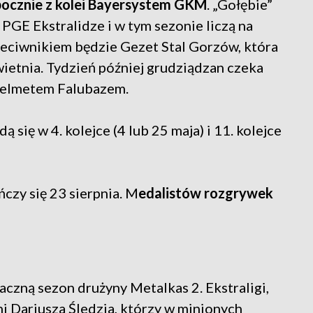
ocznie z kolei Bayersystem GKM
. „Gołębie”
 PGE Ekstralidze i w tym sezonie liczą na
eciwnikiem będzie Gezet Stal Gorzów, która
ietnia. Tydzień później grudziądzan czeka
Stelmetem Falubazem.
 się w 4. kolejce (4 lub 25 maja) i 11. kolejce
czy się 23 sierpnia. M
edalistów rozgrywek
aczną sezon drużyny Metalkas 2. Ekstraligi,
 Dariusza Śledzia, którzy w minionych