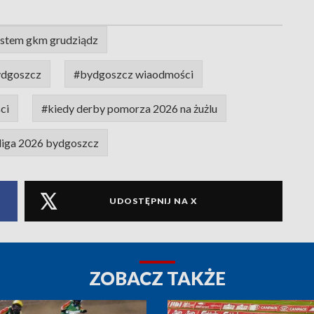
stem gkm grudziądz
ydgoszcz
#bydgoszcz wiaodmości
ci
#kiedy derby pomorza 2026 na żużlu
aliga 2026 bydgoszcz
UDOSTĘPNIJ NA X
ZOBACZ TAKŻE