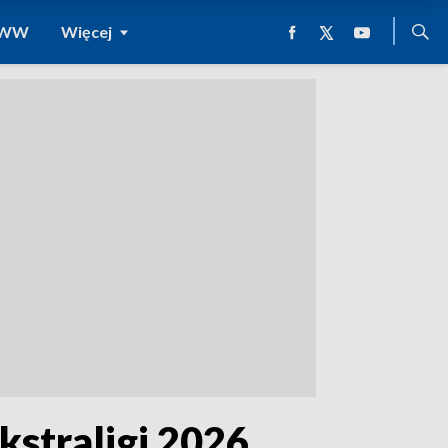
 WWW
Więcej
kstraligi 2026.