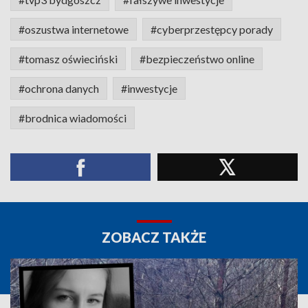
#oszustwa internetowe
#cyberprzestępcy porady
#tomasz oświeciński
#bezpieczeństwo online
#ochrona danych
#inwestycje
#brodnica wiadomości
ZOBACZ TAKŻE