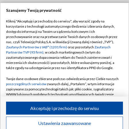
Szanujemy Twoją prywatność
Dołącz do nas:
Kliknij "Akceptuję i przechodzę do serwisu", aby wyrazić zgody na
korzystanie z technologii automatycznego śledzenia i zbierania danych,
TVP
dostęp do informacji na Twoim urządzeniu końcowym i ich
Abonament TVP
przechowywanie oraz na przetwarzanie Twoich danych osobowych przez
Regulamin TVP
nas, czyli Telewizję Polską S.A. w likwidacji (zwaną dalej również „TVP”),
Emisja w TVP
Zaufanych Partnerów z IAB* (1201 firm)
oraz pozostałych
Zaufanych
Polityka prywatności
Partnerów TVP (93 firm)
, w celach marketingowych (w tym do
Centrum informacji TVP
Moje zgody
zautomatyzowanego dopasowania reklam do Twoich zainteresowań i
mierzenia ich skuteczności) i pozostałych, które wskazujemy poniżej, a
Naziemna Telewizja Cyfrowa
Pomoc
także zgody na udostępnianie przez nas identyfikatora PPID do Google.
Sklep TVP
Biuro reklamy
Twoje dane osobowe zbierane podczas odwiedzania przez Ciebie naszych
Rada Programowa
poszczególnych serwisów
zwanych dalej „Portalem”, w tym informacje
Kontakt
zapisywane za pomocą technologii takich jak: pliki cookie, sygnalizatory
System NOS
WWW lub innych podobnych technologii umożliwiających świadczenie
dopasowanych i bezpiecznych usług, personalizację treści oraz reklam,
Informacje o nadawcy
Kanały
udostępnianie funkcji mediów społecznościowych oraz analizowanie
Akceptuję i przechodzę do serwisu
ruchu w Internecie.
Program dla prasy
©2026 Telewizja Polska S.A. w likwidacji
Biuro Reklamy
Twoje dane osobowe zbierane podczas odwiedzania przez Ciebie
Ustawienia zaawansowane
poszczególnych serwisów
na Portalu, takie jak adresy IP, identyfikatory