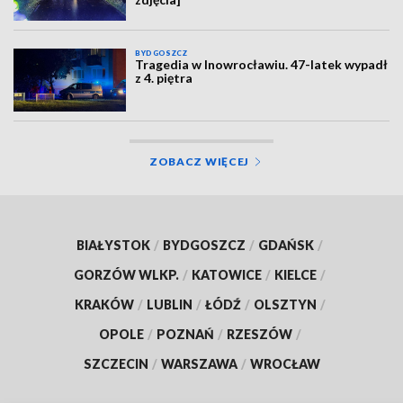
BYDGOSZCZ
Tragedia w Inowrocławiu. 47-latek wypadł
z 4. piętra
ZOBACZ WIĘCEJ
BIAŁYSTOK
/
BYDGOSZCZ
/
GDAŃSK
/
GORZÓW WLKP.
/
KATOWICE
/
KIELCE
/
KRAKÓW
/
LUBLIN
/
ŁÓDŹ
/
OLSZTYN
/
OPOLE
/
POZNAŃ
/
RZESZÓW
/
SZCZECIN
/
WARSZAWA
/
WROCŁAW