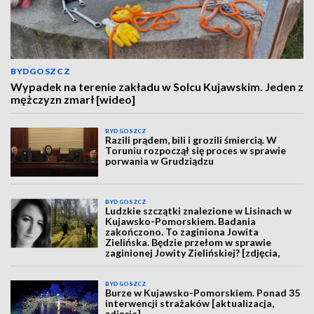
BYDGOSZCZ
Wypadek na terenie zakładu w Solcu Kujawskim. Jeden z
mężczyzn zmarł [wideo]
BYDGOSZCZ
Razili prądem, bili i grozili śmiercią. W
Toruniu rozpoczął się proces w sprawie
porwania w Grudziądzu
BYDGOSZCZ
Ludzkie szczątki znalezione w Lisinach w
Kujawsko-Pomorskiem. Badania
zakończono. To zaginiona Jowita
Zielińska. Będzie przełom w sprawie
zaginionej Jowity Zielińskiej? [zdjęcia,
wideo, aktualizacja]
BYDGOSZCZ
Burze w Kujawsko-Pomorskiem. Ponad 35
interwencji strażaków [aktualizacja,
zdjęcia]