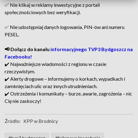
✅ Nie klikaj w reklamy inwestycyjne z portali
społecznościowych bez weryfikacji.
✅ Nie udostępniaj danych logowania, PIN-ów ani numeru
PESEL.
📢 Dołącz do kanału
informacyjnego TVP3 Bydgoszcz na
Facebooku!
✔️ Najważniejsze wiadomości z regionu w czasie
rzeczywistym.
✔️ Alerty drogowe – informujemy o korkach, wypadkach i
zamknięciach ulic oraz innych utrudnieniach.
✔️ Ostrzeżenia i komunikaty – burze, awarie, zagrożenia – nic
Cię nie zaskoczy!
Źródło:
KPP w Brodnicy
#tvp3 bydgoszcz
#fałszywe inwestycje