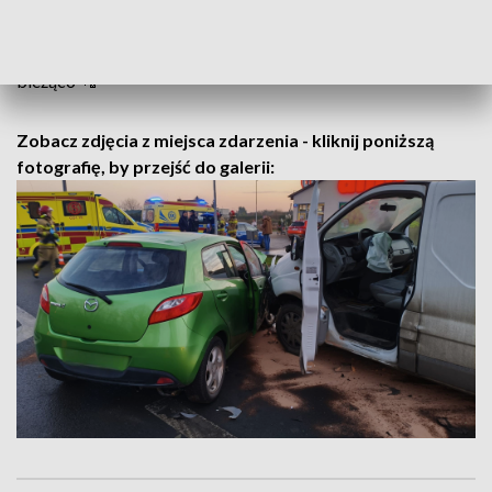
utrudnieniach na drogach, alertach meteo oraz innych
ważnych komunikatów.
Dołącz do kanału informacyjnego
TVP3 Bydgoszcz na Facebooku
!
Kliknij i bądź zawsze na
bieżąco 📲
Zobacz zdjęcia z miejsca zdarzenia - kliknij poniższą
fotografię, by przejść do galerii: