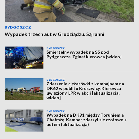
BYDGOSZCZ
Wypadek trzech aut w Grudziądzu. Są ranni
BYDGOSZCZ
Śmiertelny wypadek na S5 pod
Bydgoszczą. Zginął kierowca [wideo]
BYDGOSZCZ
Zderzenie ciężarówki z kombajnem na
DK62 w pobliżu Kruszwicy. Kierowca
uwięziony, LPR w akcji [aktualizacja,
wideo]
BYDGOSZCZ
Wypadek na DK91 między Toruniem a
Chełmżą. Kamper zderzył się czołowo z
autem (aktualizacja)