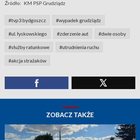
Źródło:
KM PSP Grudziądz
#tvp3 bydgoszcz
#wypadek grudziądz
#ul. łyskowskiego
#zderzenie aut
#dwie osoby
#służby ratunkowe
#utrudnienia ruchu
#akcja strażaków
ZOBACZ TAKŻE