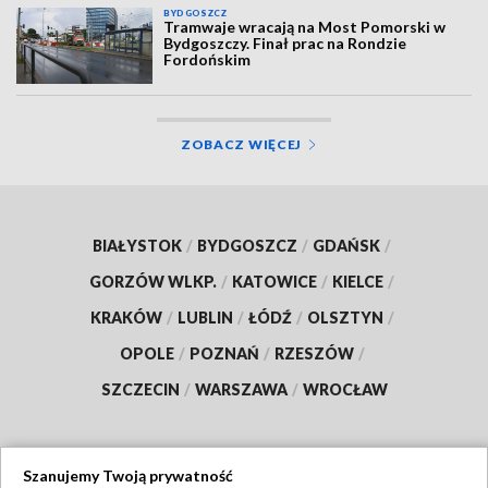
BYDGOSZCZ
Tramwaje wracają na Most Pomorski w
Bydgoszczy. Finał prac na Rondzie
Fordońskim
ZOBACZ WIĘCEJ
BIAŁYSTOK
/
BYDGOSZCZ
/
GDAŃSK
/
GORZÓW WLKP.
/
KATOWICE
/
KIELCE
/
KRAKÓW
/
LUBLIN
/
ŁÓDŹ
/
OLSZTYN
/
OPOLE
/
POZNAŃ
/
RZESZÓW
/
SZCZECIN
/
WARSZAWA
/
WROCŁAW
Szanujemy Twoją prywatność