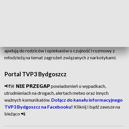
Narkotyki – niebezpieczne substancje
Policja przypomina, że posiadanie narkotyków jest
przestępstwem, a ich zażywanie niesie poważne ryzyko dla
zdrowia i życia. Substancje takie jak
amfetamina, czy tzw.
kryształ
mogą prowadzić do uzależnienia, zaburzeń
psychicznych i tragicznych konsekwencji. Funkcjonariusze
apelują do rodziców i opiekunów o czujność i rozmowy z
młodzieżą na temat zagrożeń związanych z narkotykami.
Portal TVP3 Bydgoszcz
📢❗🚨 𝗡𝗜𝗘 𝗣𝗥𝗭𝗘𝗚𝗔𝗣 powiadomień o wypadkach,
utrudnieniach na drogach, alertach meteo oraz innych
ważnych komunikatów.
Dołącz do kanału informacyjnego
TVP3 Bydgoszcz na Facebooku
!
Kliknij i bądź zawsze na
bieżąco 📲