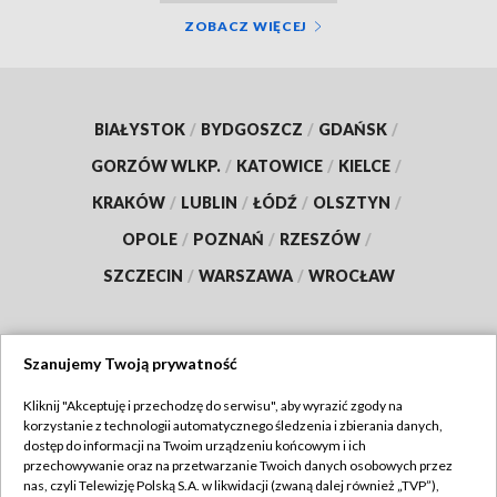
ZOBACZ WIĘCEJ
BIAŁYSTOK
/
BYDGOSZCZ
/
GDAŃSK
/
GORZÓW WLKP.
/
KATOWICE
/
KIELCE
/
KRAKÓW
/
LUBLIN
/
ŁÓDŹ
/
OLSZTYN
/
OPOLE
/
POZNAŃ
/
RZESZÓW
/
SZCZECIN
/
WARSZAWA
/
WROCŁAW
Szanujemy Twoją prywatność
Dołącz do nas:
Kliknij "Akceptuję i przechodzę do serwisu", aby wyrazić zgody na
korzystanie z technologii automatycznego śledzenia i zbierania danych,
TVP
dostęp do informacji na Twoim urządzeniu końcowym i ich
Abonament TVP
przechowywanie oraz na przetwarzanie Twoich danych osobowych przez
Regulamin TVP
nas, czyli Telewizję Polską S.A. w likwidacji (zwaną dalej również „TVP”),