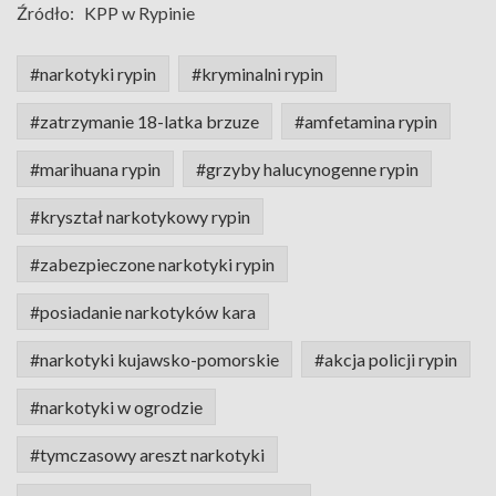
Źródło:
KPP w Rypinie
#narkotyki rypin
#kryminalni rypin
#zatrzymanie 18-latka brzuze
#amfetamina rypin
#marihuana rypin
#grzyby halucynogenne rypin
#kryształ narkotykowy rypin
#zabezpieczone narkotyki rypin
#posiadanie narkotyków kara
#narkotyki kujawsko-pomorskie
#akcja policji rypin
#narkotyki w ogrodzie
#tymczasowy areszt narkotyki