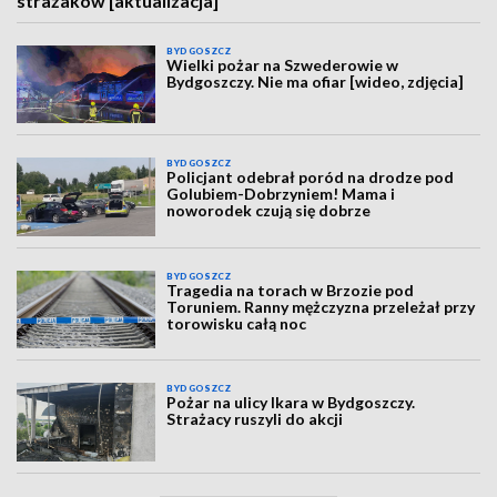
strażaków [aktualizacja]
BYDGOSZCZ
Wielki pożar na Szwederowie w
Bydgoszczy. Nie ma ofiar [wideo, zdjęcia]
BYDGOSZCZ
Policjant odebrał poród na drodze pod
Golubiem-Dobrzyniem! Mama i
noworodek czują się dobrze
BYDGOSZCZ
Tragedia na torach w Brzozie pod
Toruniem. Ranny mężczyzna przeleżał przy
torowisku całą noc
BYDGOSZCZ
Pożar na ulicy Ikara w Bydgoszczy.
Strażacy ruszyli do akcji