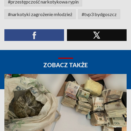
#przestępczość narkotykowa rypin
#narkotyki zagrożenie młodzież
#tvp3 bydgoszcz
ZOBACZ TAKŻE