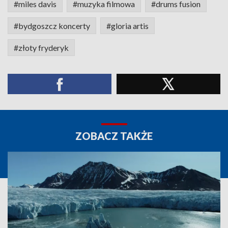
#miles davis
#muzyka filmowa
#drums fusion
#bydgoszcz koncerty
#gloria artis
#złoty fryderyk
ZOBACZ TAKŻE