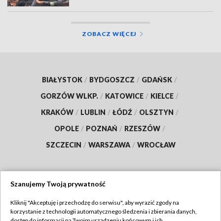
ZOBACZ WIĘCEJ
BIAŁYSTOK
/
BYDGOSZCZ
/
GDAŃSK
/
GORZÓW WLKP.
/
KATOWICE
/
KIELCE
/
KRAKÓW
/
LUBLIN
/
ŁÓDŹ
/
OLSZTYN
/
OPOLE
/
POZNAŃ
/
RZESZÓW
/
SZCZECIN
/
WARSZAWA
/
WROCŁAW
Szanujemy Twoją prywatność
Dołącz do nas:
Kliknij "Akceptuję i przechodzę do serwisu", aby wyrazić zgody na
korzystanie z technologii automatycznego śledzenia i zbierania danych,
TVP
dostęp do informacji na Twoim urządzeniu końcowym i ich