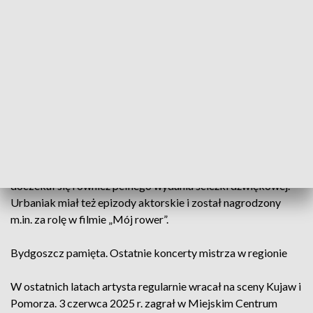
kategoriach w prestiżowym rankingu „Down Beat”. W 2016 r.
uhonorowano go Złotym Fryderykiem za całokształt, a w
2024 r. – Złotym Medalem „Zasłużony Kulturze Gloria Artis”.
Film i muzyka filmowa. Od „Pożegnania
jesieni” po „Dług” i „Eden”
Tworzył muzykę do kilkudziesięciu filmów, a za „Dług”,
„Pożegnanie jesieni” i „Eden” otrzymał główne nagrody na
Festiwalu Polskich Filmów Fabularnych w Gdyni. „Eden”
doczekał się również pełnego wydania ścieżki dźwiękowej.
Urbaniak miał też epizody aktorskie i został nagrodzony
m.in. za rolę w filmie „Mój rower”.
Bydgoszcz pamięta. Ostatnie koncerty mistrza w regionie
W ostatnich latach artysta regularnie wracał na sceny Kujaw i
Pomorza. 3 czerwca 2025 r. zagrał w Miejskim Centrum