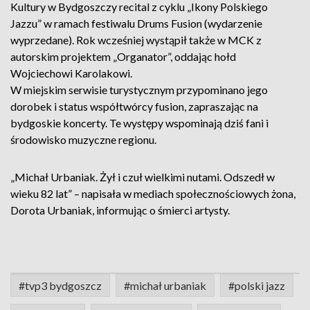
Kultury w Bydgoszczy recital z cyklu „Ikony Polskiego
Jazzu” w ramach festiwalu Drums Fusion (wydarzenie
wyprzedane). Rok wcześniej wystąpił także w MCK z
autorskim projektem „Organator”, oddając hołd
Wojciechowi Karolakowi.
W miejskim serwisie turystycznym przypominano jego
dorobek i status współtwórcy fusion, zapraszając na
bydgoskie koncerty. Te występy wspominają dziś fani i
środowisko muzyczne regionu.
„Michał Urbaniak. Żył i czuł wielkimi nutami. Odszedł w
wieku 82 lat” – napisała w mediach społecznościowych żona,
Dorota Urbaniak, informując o śmierci artysty.
#tvp3 bydgoszcz
#michał urbaniak
#polski jazz