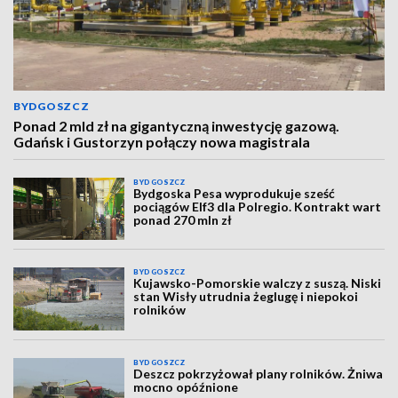
BYDGOSZCZ
Ponad 2 mld zł na gigantyczną inwestycję gazową.
Gdańsk i Gustorzyn połączy nowa magistrala
BYDGOSZCZ
Bydgoska Pesa wyprodukuje sześć
pociągów Elf3 dla Polregio. Kontrakt wart
ponad 270 mln zł
BYDGOSZCZ
Kujawsko-Pomorskie walczy z suszą. Niski
stan Wisły utrudnia żeglugę i niepokoi
rolników
BYDGOSZCZ
Deszcz pokrzyżował plany rolników. Żniwa
mocno opóźnione