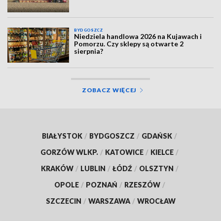
BYDGOSZCZ
Niedziela handlowa 2026 na Kujawach i
Pomorzu. Czy sklepy są otwarte 2
sierpnia?
ZOBACZ WIĘCEJ
BIAŁYSTOK
/
BYDGOSZCZ
/
GDAŃSK
/
GORZÓW WLKP.
/
KATOWICE
/
KIELCE
/
KRAKÓW
/
LUBLIN
/
ŁÓDŹ
/
OLSZTYN
/
OPOLE
/
POZNAŃ
/
RZESZÓW
/
SZCZECIN
/
WARSZAWA
/
WROCŁAW