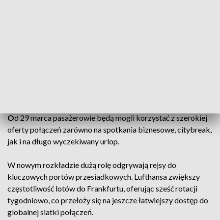
Nowe połączenie
Podczas wakacji w 2026 roku będzie więcej lotów do
kluczowych portów przesiadkowych i powrót popularnych
kierunków, takich jak Antalya, Sharm El-Sheikh, Kreta i
Majorka.
Dodatkowo nowe, wakacyjne połączenie
do Monastyru w
Tunezji.
O
d 29 marca pasażerowie będą mogli korzystać z szerokiej
oferty połączeń zarówno na spotkania biznesowe, citybreak,
jak i na długo wyczekiwany urlop.
W nowym rozkładzie dużą rolę odgrywają rejsy do
kluczowych portów przesiadkowych. Lufthansa zwiększy
częstotliwość lotów do Frankfurtu, oferując sześć rotacji
tygodniowo, co przełoży się na jeszcze łatwiejszy dostęp do
globalnej siatki połączeń.