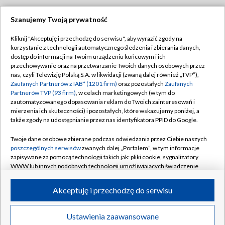
Szanujemy Twoją prywatność
Dołącz do nas:
Kliknij "Akceptuję i przechodzę do serwisu", aby wyrazić zgody na
korzystanie z technologii automatycznego śledzenia i zbierania danych,
TVP
dostęp do informacji na Twoim urządzeniu końcowym i ich
Abonament TVP
przechowywanie oraz na przetwarzanie Twoich danych osobowych przez
Regulamin TVP
nas, czyli Telewizję Polską S.A. w likwidacji (zwaną dalej również „TVP”),
Emisja w TVP
Polityka prywatności
Zaufanych Partnerów z IAB* (1201 firm)
oraz pozostałych
Zaufanych
Partnerów TVP (93 firm)
, w celach marketingowych (w tym do
Centrum informacji TVP
Moje zgody
zautomatyzowanego dopasowania reklam do Twoich zainteresowań i
mierzenia ich skuteczności) i pozostałych, które wskazujemy poniżej, a
Naziemna Telewizja Cyfrowa
Pomoc
także zgody na udostępnianie przez nas identyfikatora PPID do Google.
Sklep TVP
Biuro reklamy
Twoje dane osobowe zbierane podczas odwiedzania przez Ciebie naszych
Rada Programowa
Kontakt
poszczególnych serwisów
zwanych dalej „Portalem”, w tym informacje
zapisywane za pomocą technologii takich jak: pliki cookie, sygnalizatory
System NOS
WWW lub innych podobnych technologii umożliwiających świadczenie
dopasowanych i bezpiecznych usług, personalizację treści oraz reklam,
Informacje o nadawcy
Kanały
udostępnianie funkcji mediów społecznościowych oraz analizowanie
Akceptuję i przechodzę do serwisu
ruchu w Internecie.
Program dla prasy
©2026 Telewizja Polska S.A. w likwidacji
Biuro Reklamy
Twoje dane osobowe zbierane podczas odwiedzania przez Ciebie
Ustawienia zaawansowane
poszczególnych serwisów
na Portalu, takie jak adresy IP, identyfikatory