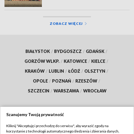
ZOBACZ WIĘCEJ
BIAŁYSTOK
/
BYDGOSZCZ
/
GDAŃSK
/
GORZÓW WLKP.
/
KATOWICE
/
KIELCE
/
KRAKÓW
/
LUBLIN
/
ŁÓDŹ
/
OLSZTYN
/
OPOLE
/
POZNAŃ
/
RZESZÓW
/
SZCZECIN
/
WARSZAWA
/
WROCŁAW
Szanujemy Twoją prywatność
Dołącz do nas:
Kliknij "Akceptuję i przechodzę do serwisu", aby wyrazić zgody na
korzystanie z technologii automatycznego śledzenia i zbierania danych,
TVP