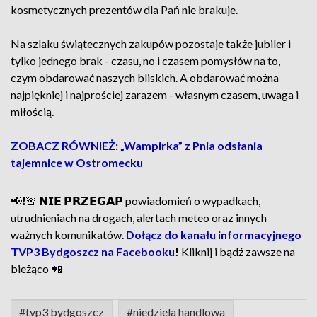
kosmetycznych prezentów dla Pań nie brakuje.
Na szlaku świątecznych zakupów pozostaje także jubiler i
tylko jednego brak - czasu, no i czasem pomysłów na to,
czym obdarować naszych bliskich. A obdarować można
najpiękniej i najprościej zarazem - własnym czasem, uwaga i
miłością.
ZOBACZ RÓWNIEŻ: „Wampirka” z Pnia odsłania
tajemnice w Ostromecku
📢❗🚨 𝗡𝗜𝗘 𝗣𝗥𝗭𝗘𝗚𝗔𝗣 powiadomień o wypadkach,
utrudnieniach na drogach, alertach meteo oraz innych
ważnych komunikatów.
Dołącz do kanału informacyjnego
TVP3 Bydgoszcz na Facebooku
!
Kliknij i bądź zawsze na
bieżąco 📲
#tvp3 bydgoszcz
#niedziela handlowa