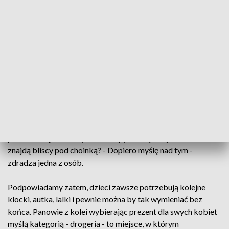
- Chciałabym zapytać, czy to są prezenty? - Tak prezenty, na
święta dla rodziny, no i co tam się znajduje. - Zdradzi nam
pani? - Dla chłopaka kupiłam prezencik, dla siebie coś
kupiłam i dla mamy idę jeszcze cos kupić - mówi jedna z
klientek.
Z portfeli zniknie nam na prezenty właśnie około 500
złotych.
- Dużo tych zakupów muszę zrobić, więc ciężko mi
powiedzieć jakie wszystkie sklepy muszę obejść. - A co
znajdą bliscy pod choinką? - Dopiero myślę nad tym -
zdradza jedna z osób.
Podpowiadamy zatem, dzieci zawsze potrzebują kolejne
klocki, autka, lalki i pewnie można by tak wymieniać bez
końca. Panowie z kolei wybierając prezent dla swych kobiet
myślą kategorią - drogeria - to miejsce, w którym