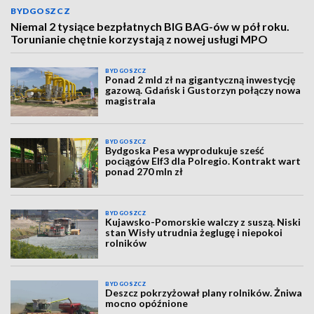
BYDGOSZCZ
Niemal 2 tysiące bezpłatnych BIG BAG-ów w pół roku.
Torunianie chętnie korzystają z nowej usługi MPO
BYDGOSZCZ
Ponad 2 mld zł na gigantyczną inwestycję
gazową. Gdańsk i Gustorzyn połączy nowa
magistrala
BYDGOSZCZ
Bydgoska Pesa wyprodukuje sześć
pociągów Elf3 dla Polregio. Kontrakt wart
ponad 270 mln zł
BYDGOSZCZ
Kujawsko-Pomorskie walczy z suszą. Niski
stan Wisły utrudnia żeglugę i niepokoi
rolników
BYDGOSZCZ
Deszcz pokrzyżował plany rolników. Żniwa
mocno opóźnione