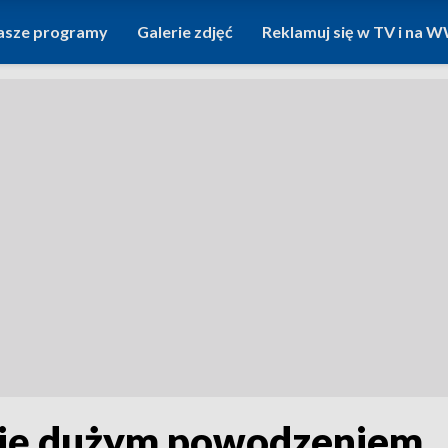
asze programy
Galerie zdjęć
Reklamuj się w TV i na
 się dużym powodzeniem