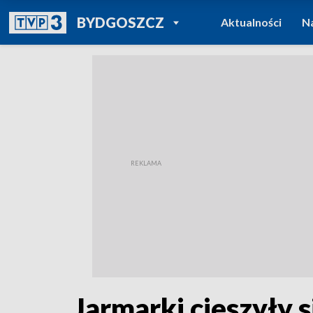
POWRÓT DO
BYDGOSZCZ
Aktualności
N
TVP REGIONY
Jarmarki cieszyły