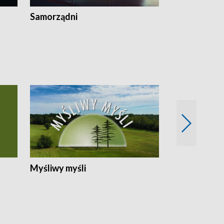
Samorządni
Wspólna sp
Myśliwy myśli
Spotkania z 