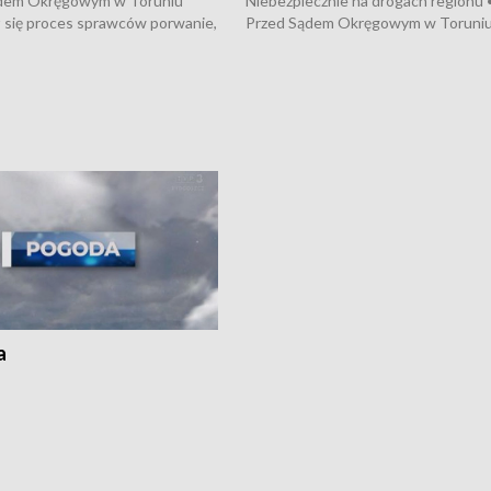
dem Okręgowym w Toruniu
Niebezpiecznie na drogach regionu 
 się proces sprawców porwanie,
Przed Sądem Okręgowym w Toruni
 tortur pod Grudziądzem • 3 mln
rozpoczął się proces sprawców por
 mogą wynosić straty po pożarze
pobicie i tortur pod Grudziądzem • 
Kossaka w Bydgoszczy •
o oszczędzanie wody • Ważne dla
cznie na drogach regionu •
rolników badania w Stacji Doświadcz
ąg sporu o pranie na bydgoskich
Oceny Odmian w Chrząstowie
kach
a