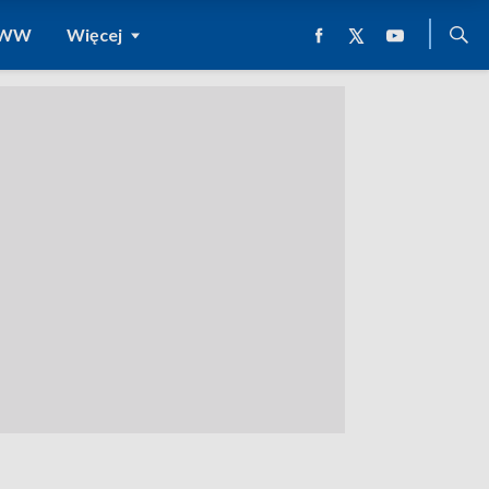
 WWW
Więcej