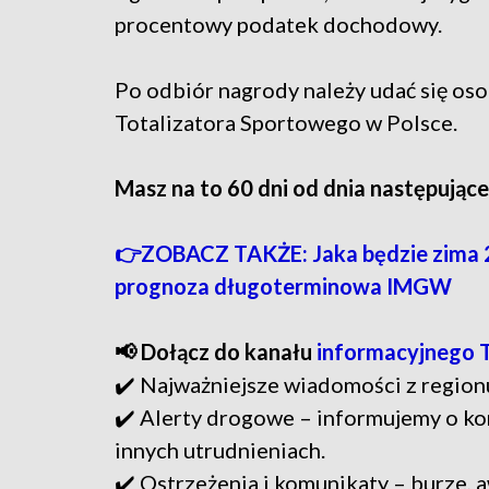
procentowy podatek dochodowy.
Po odbiór nagrody należy udać się os
Totalizatora Sportowego w Polsce.
Masz na to 60 dni od dnia następując
👉ZOBACZ TAKŻE: Jaka będzie zima 2
prognoza długoterminowa IMGW
📢 Dołącz do kanału
informacyjnego 
✔️ Najważniejsze wiadomości z region
✔️ Alerty drogowe – informujemy o ko
innych utrudnieniach.
✔️ Ostrzeżenia i komunikaty – burze, a