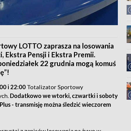
rtowy LOTTO zaprasza na losowania
, Ekstra Pensji i Ekstra Premii.
w poniedziałek 22 grudnia mogą komuś
ę”!
00 i 22:00
Totalizator Sportowy
ych.
Dodatkowo we wtorki, czwartki i soboty
o Plus - transmisję można śledzić wieczorem
korzystaj z zapisów losowania na żywo w