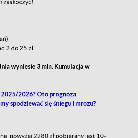
i zaskoczyć!
ień)
d 2 do 25 zł
nia wyniesie 3 mln. Kumulacja w
a 2025/2026? Oto prognoza
y spodziewać się śniegu i mrozu?
nej powyżej 2280 zł pobierany jest 10-