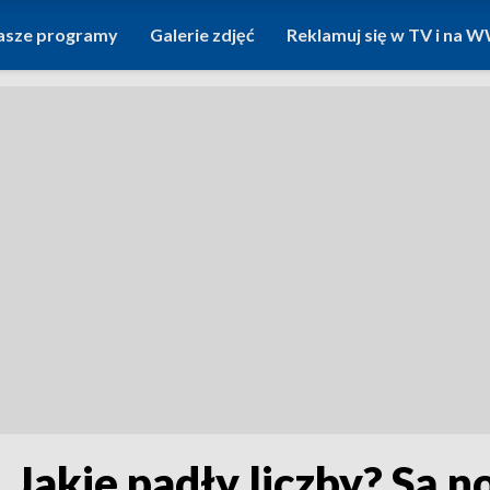
asze programy
Galerie zdjęć
Reklamuj się w TV i na
Jakie padły liczby? Są n