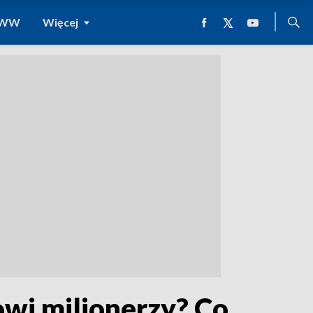
 WWW
Więcej
owi milionerzy? Co