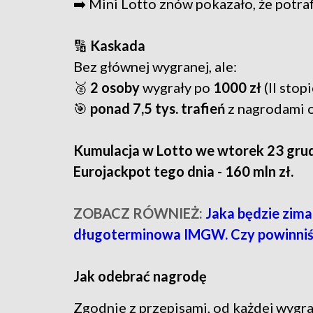
➡️ Mini Lotto znów pokazało, że potraf
🔢
Kaskada
Bez głównej wygranej, ale:
🥈
2 osoby
wygrały po
1000 zł
(II stop
🎯
ponad 7,5 tys. trafień
z nagrodami o
Kumulacja w Lotto we wtorek 23 grud
Eurojackpot tego dnia - 160 mln zł.
ZOBACZ RÓWNIEŻ:
Jaka będzie zim
długoterminowa IMGW. Czy powinniśm
Jak odebrać nagrodę
Zgodnie z przepisami, od każdej wygra