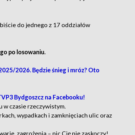
obiście do jednego z 17 oddziałów
ego po losowaniu.
025/2026. Będzie śnieg i mróz? Oto
TVP3 Bydgoszcz na Facebooku!
u w czasie rzeczywistym.
rkach, wypadkach i zamknięciach ulic oraz
warie, zagrożenia – nic Cię nie zaskoczy!