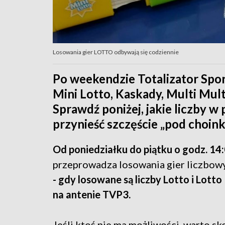
Losowania gier LOTTO odbywają się codziennie
Po weekendzie Totalizator Spo
Mini Lotto, Kaskady, Multi Multi
Sprawdź poniżej, jakie liczby 
przynieść szczęście „pod choink
Od poniedziałku do piątku o godz. 14:
przeprowadza losowania gier liczbow
- gdy losowane są liczby Lotto i Lott
na antenie TVP3.
Jeśli ktoś nie ma możliwości, warto s