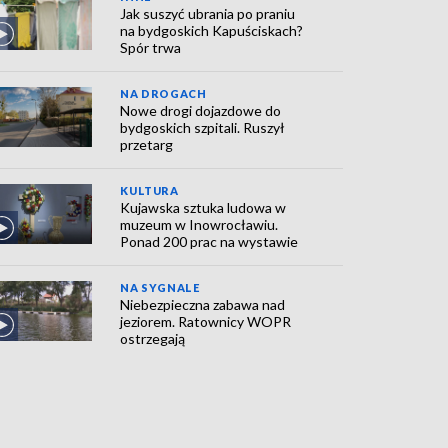
Jak suszyć ubrania po praniu
na bydgoskich Kapuściskach?
Spór trwa
NA DROGACH
Nowe drogi dojazdowe do
bydgoskich szpitali. Ruszył
przetarg
KULTURA
Kujawska sztuka ludowa w
muzeum w Inowrocławiu.
Ponad 200 prac na wystawie
NA SYGNALE
Niebezpieczna zabawa nad
jeziorem. Ratownicy WOPR
ostrzegają