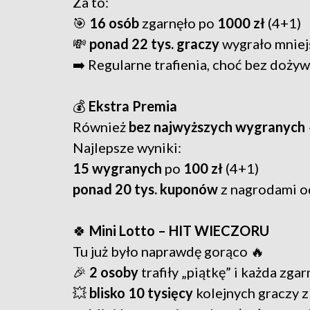
Za to:
🎯
16 osób
zgarnęło po
1000 zł
(4+1)
💸
ponad 22 tys. graczy
wygrało mniejs
➡️ Regularne trafienia, choć bez dożywo
💰
Ekstra Premia
Również
bez najwyższych wygranych
Najlepsze wyniki:
15 wygranych
po
100 zł
(4+1)
ponad 20 tys. kuponów
z nagrodami od
🍀
Mini Lotto – HIT WIECZORU
Tu już było naprawdę gorąco 🔥
🎉
2 osoby
trafiły „piątkę” i każda zga
💥
blisko 10 tysięcy
kolejnych graczy z