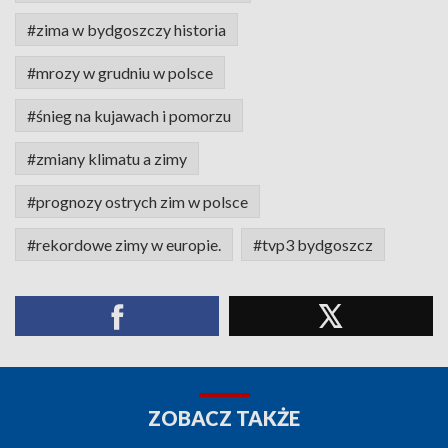
#zima w bydgoszczy historia
#mrozy w grudniu w polsce
#śnieg na kujawach i pomorzu
#zmiany klimatu a zimy
#prognozy ostrych zim w polsce
#rekordowe zimy w europie.
#tvp3 bydgoszcz
ZOBACZ TAKŻE