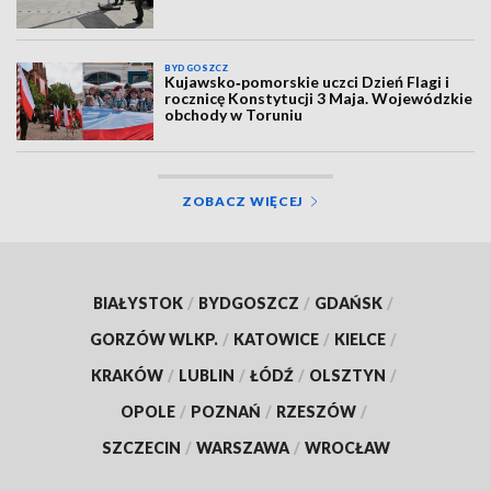
BYDGOSZCZ
Kujawsko‑pomorskie uczci Dzień Flagi i
rocznicę Konstytucji 3 Maja. Wojewódzkie
obchody w Toruniu
ZOBACZ WIĘCEJ
BIAŁYSTOK
/
BYDGOSZCZ
/
GDAŃSK
/
GORZÓW WLKP.
/
KATOWICE
/
KIELCE
/
KRAKÓW
/
LUBLIN
/
ŁÓDŹ
/
OLSZTYN
/
OPOLE
/
POZNAŃ
/
RZESZÓW
/
SZCZECIN
/
WARSZAWA
/
WROCŁAW