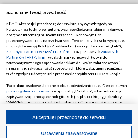
Szanujemy Twoją prywatność
Dołącz do nas:
Kliknij "Akceptuję i przechodzę do serwisu", aby wyrazić zgody na
korzystanie z technologii automatycznego śledzenia i zbierania danych,
TVP
dostęp do informacji na Twoim urządzeniu końcowym i ich
Abonament TVP
przechowywanie oraz na przetwarzanie Twoich danych osobowych przez
Regulamin TVP
nas, czyli Telewizję Polską S.A. w likwidacji (zwaną dalej również „TVP”),
Emisja w TVP
Polityka prywatności
Zaufanych Partnerów z IAB* (1201 firm)
oraz pozostałych
Zaufanych
Partnerów TVP (93 firm)
, w celach marketingowych (w tym do
Centrum informacji TVP
Moje zgody
zautomatyzowanego dopasowania reklam do Twoich zainteresowań i
mierzenia ich skuteczności) i pozostałych, które wskazujemy poniżej, a
Naziemna Telewizja Cyfrowa
Pomoc
także zgody na udostępnianie przez nas identyfikatora PPID do Google.
Sklep TVP
Biuro reklamy
Twoje dane osobowe zbierane podczas odwiedzania przez Ciebie naszych
Rada Programowa
Kontakt
poszczególnych serwisów
zwanych dalej „Portalem”, w tym informacje
zapisywane za pomocą technologii takich jak: pliki cookie, sygnalizatory
System NOS
WWW lub innych podobnych technologii umożliwiających świadczenie
dopasowanych i bezpiecznych usług, personalizację treści oraz reklam,
Informacje o nadawcy
Kanały
udostępnianie funkcji mediów społecznościowych oraz analizowanie
Akceptuję i przechodzę do serwisu
ruchu w Internecie.
Program dla prasy
©2026 Telewizja Polska S.A. w likwidacji
Biuro Reklamy
Twoje dane osobowe zbierane podczas odwiedzania przez Ciebie
Ustawienia zaawansowane
poszczególnych serwisów
na Portalu, takie jak adresy IP, identyfikatory