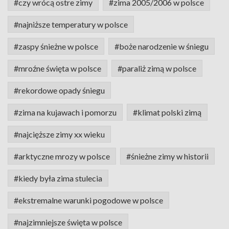
#czy wrócą ostre zimy
#zima 2005/2006 w polsce
#najniższe temperatury w polsce
#zaspy śnieżne w polsce
#boże narodzenie w śniegu
#mroźne święta w polsce
#paraliż zimą w polsce
#rekordowe opady śniegu
#zima na kujawach i pomorzu
#klimat polski zimą
#najcięższe zimy xx wieku
#arktyczne mrozy w polsce
#śnieżne zimy w historii
#kiedy była zima stulecia
#ekstremalne warunki pogodowe w polsce
#najzimniejsze święta w polsce