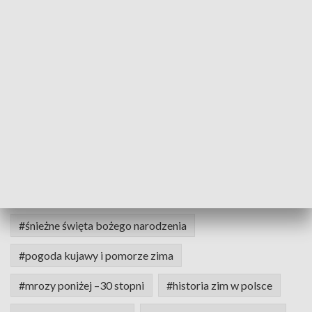
📢❗🚨 𝗡𝗜𝗘 𝗣𝗥𝗭𝗘𝗚𝗔𝗣 powiadomień o wypadkach,
utrudnieniach na drogach, alertach meteo oraz innych
ważnych komunikatów.
Dołącz do kanału informacyjnego
TVP3 Bydgoszcz na Facebooku
!
Kliknij i bądź zawsze na
bieżąco 📲
#ekstremalne zimy w polsce
#zima stulecia 1978/79
#najzimniejsze zimy w historii
#rekordowe mrozy w polsce
#śnieżne święta bożego narodzenia
#pogoda kujawy i pomorze zima
#mrozy poniżej –30 stopni
#historia zim w polsce