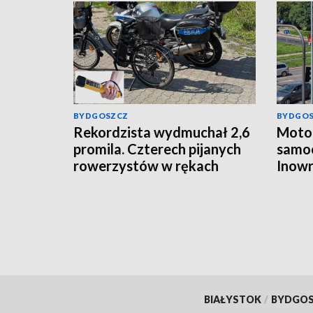
BYDGOSZCZ
BYDGO
Rekordzista wydmuchał 2,6
Motoc
promila. Czterech pijanych
samo
rowerzystów w rękach
Inowr
włocławskiej policji
ukara
BIAŁYSTOK
/
BYDGO