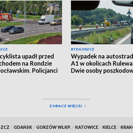
SZCZ
BYDGOSZCZ
yklista upadł przed
Wypadek na autostrad
chodem na Rondzie
A1 w okolicach Rulewa
ocławskim. Policjanci
Dwie osoby poszkodo
li kierowcę
ZOBACZ WIĘCEJ
SZCZ
/
GDAŃSK
/
GORZÓW WLKP.
/
KATOWICE
/
KIELCE
/
KRA