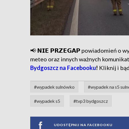
📢 𝗡𝗜𝗘 𝗣𝗥𝗭𝗘𝗚𝗔𝗣 powiadomień o
meteo oraz innych ważnych komunika
Bydgoszcz na Facebooku
!
Kliknij i bą
#wypadek sulnówko
#wypadek na s5 sul
#wypadek s5
#tvp3 bydgoszcz
UDOSTĘPNIJ NA FACEBOOKU