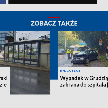
ZOBACZ TAKŻE
BYDGOSZCZ
ski
Wypadek w Grudzią
zie
zabrana do szpitala 