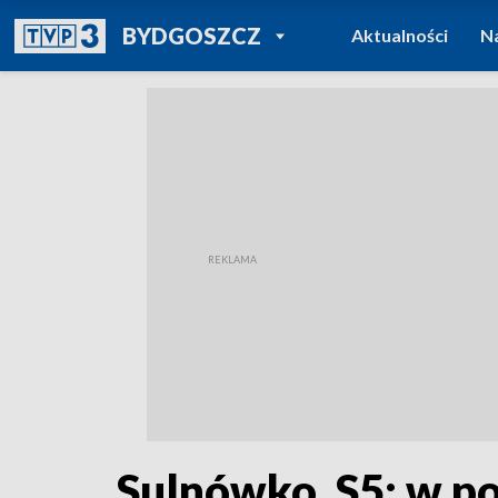
POWRÓT DO
BYDGOSZCZ
Aktualności
N
TVP REGIONY
Sulnówko, S5: w p