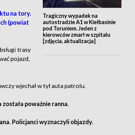
tu na tory.
Tragiczny wypadek na
autostradzie A1 w Kiełbasinie
ch (powiat
pod Toruniem. Jeden z
kierowców zmarł w szpitalu
[zdjęcia, aktualizacja]
sługi trasy
wać pojazd,
y wjechał w tył auta patrolu.
 została poważnie ranna.
a. Policjanci wyznaczyli objazdy.