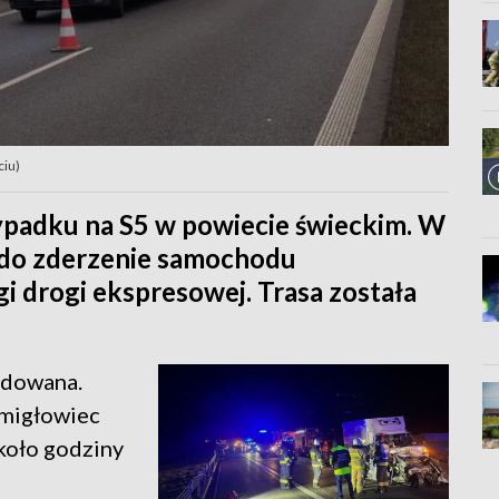
ciu)
ypadku na S5 w powiecie świeckim. W
 do zderzenie samochodu
 drogi ekspresowej. Trasa została
odowana.
śmigłowiec
koło godziny