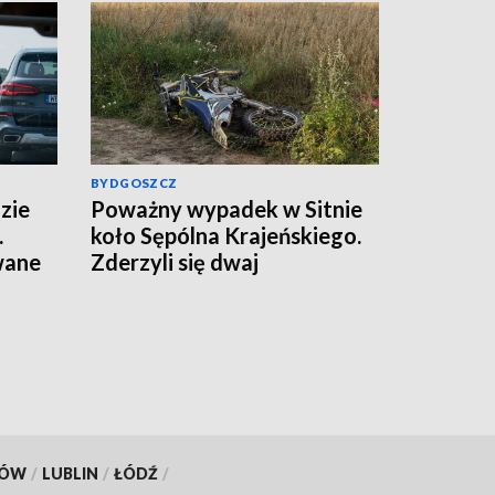
BYDGOSZCZ
zie
Poważny wypadek w Sitnie
.
koło Sępólna Krajeńskiego.
wane
Zderzyli się dwaj
motocykliści, w akcji
śmigłowce LPR. Znamy
wyniki badania trzeźwości
[aktualizacja]
KÓW
/
LUBLIN
/
ŁÓDŹ
/