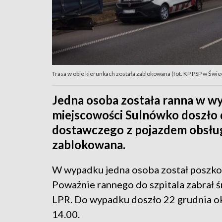
Trasa w obie kierunkach została zablokowana (fot. KP PSP w Świe
Jedna osoba została ranna w w
miejscowości Sulnówko doszło
dostawczego z pojazdem obsługi
zablokowana.
W wypadku jedna osoba został poszk
Poważnie rannego do szpitala zabrał 
LPR. Do wypadku doszło 22 grudnia o
14.00.