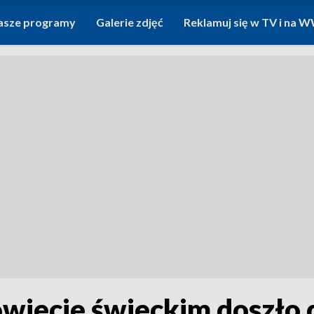
asze programy
Galerie zdjęć
Reklamuj się w TV i na
owiecie świeckim doszło