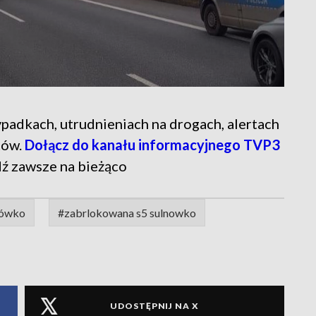
 wypadkach, utrudnieniach na drogach, alertach
tów.
Dołącz do kanału informacyjnego TVP3
dź zawsze na bieżąco
nówko
#zabrlokowana s5 sulnowko
UDOSTĘPNIJ NA X