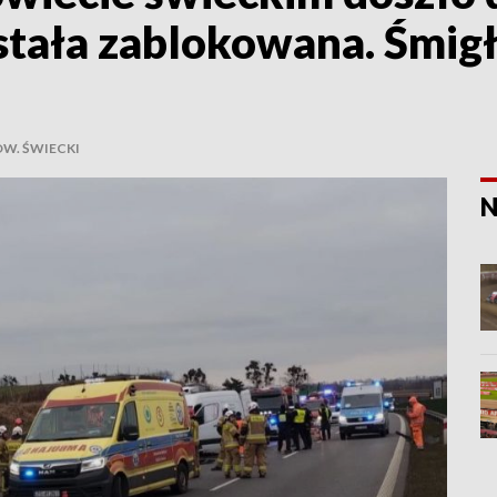
stała zablokowana. Śmigł
W. ŚWIECKI
N