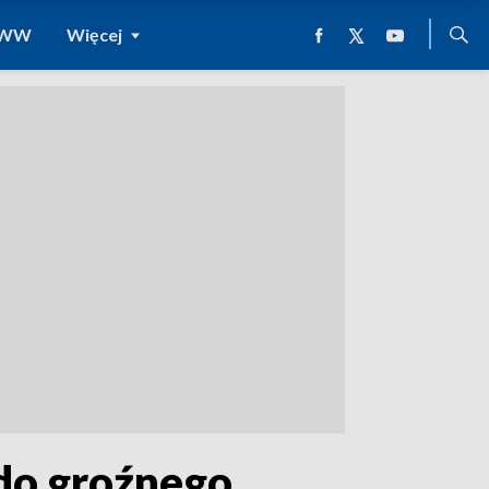
 WWW
Więcej
 do groźnego