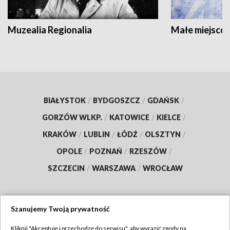
Muzealia Regionalia
Małe miejscow
BIAŁYSTOK
/
BYDGOSZCZ
/
GDAŃSK
/
GORZÓW WLKP.
/
KATOWICE
/
KIELCE
/
KRAKÓW
/
LUBLIN
/
ŁÓDŹ
/
OLSZTYN
/
OPOLE
/
POZNAŃ
/
RZESZÓW
/
SZCZECIN
/
WARSZAWA
/
WROCŁAW
Szanujemy Twoją prywatność
Dołącz do nas:
Kliknij "Akceptuję i przechodzę do serwisu", aby wyrazić zgody na