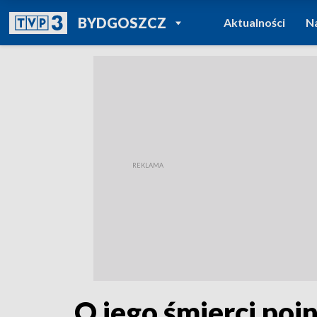
POWRÓT DO
BYDGOSZCZ
Aktualności
N
TVP REGIONY
O jego śmierci poi