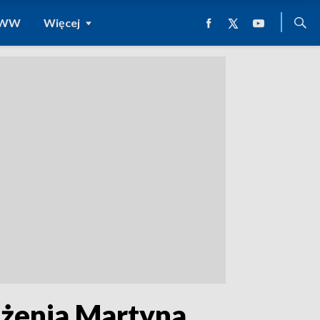
 WWW
Więcej
iżenia Martyna