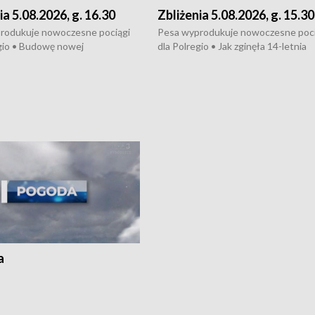
ia 5.08.2026, g. 16.30
Zbliżenia 5.08.2026, g. 15.30
rodukuje nowoczesne pociągi
Pesa wyprodukuje nowoczesne poci
gio • Budowę nowej
dla Polregio • Jak zginęła 14-letnia
ktury gazowej między
dziewczyna z Torunia • Nowelizacja
m a Gustorzynem. •
ustawy o pomocy społecznej już
rsje wokół Wojewódzkiego
obowiązuje • W lasach pojawiły się ku
Specjalistycznego we
borowiki • Urodzaj kukurydzy w regi
 • Jaka była przyczyna śmierci
i z Torunia • Nowelizacja ustawy
społecznej już obowiązuje
a