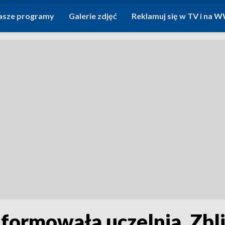
asze programy
Galerie zdjęć
Reklamuj się w TV i na
nformowała uczelnia. Zbl