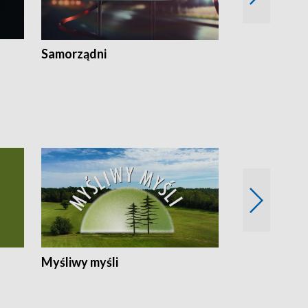
Samorządni
Wspólna sp
Myśliwy myśli
Spotkania z 