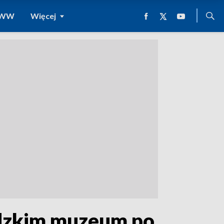
 WWW
Więcej
iądzkim muzeum po