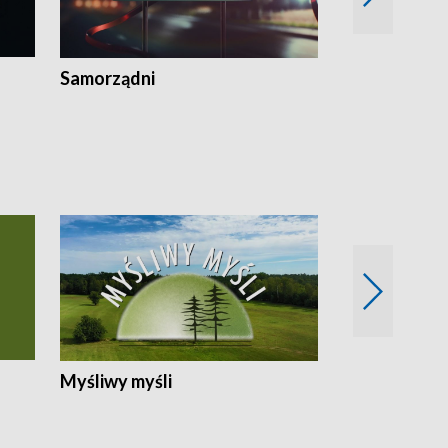
Samorządni
Wspólna sp
Myśliwy myśli
Spotkania z 