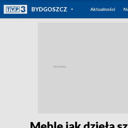
POWRÓT DO
BYDGOSZCZ
Aktualności
N
TVP REGIONY
Meble jak dzieła s