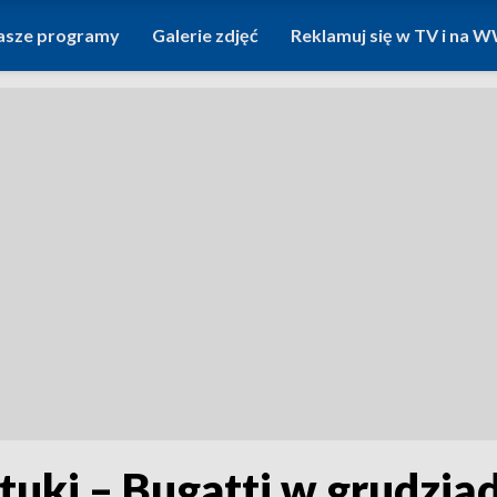
asze programy
Galerie zdjęć
Reklamuj się w TV i na
ztuki – Bugatti w grudz