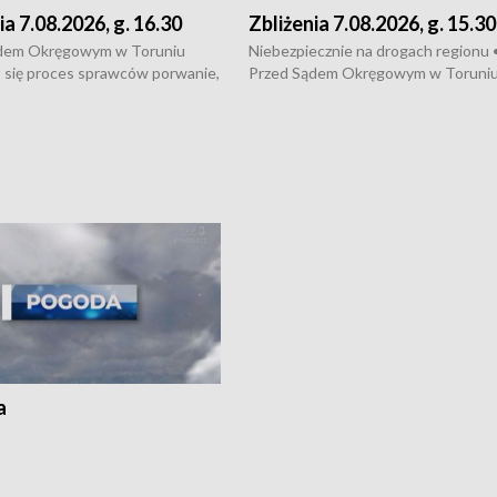
ia 7.08.2026, g. 16.30
Zbliżenia 7.08.2026, g. 15.30
dem Okręgowym w Toruniu
Niebezpiecznie na drogach regionu 
 się proces sprawców porwanie,
Przed Sądem Okręgowym w Toruni
 tortur pod Grudziądzem • 3 mln
rozpoczął się proces sprawców por
 mogą wynosić straty po pożarze
pobicie i tortur pod Grudziądzem • 
Kossaka w Bydgoszczy •
o oszczędzanie wody • Ważne dla
cznie na drogach regionu •
rolników badania w Stacji Doświadcz
ąg sporu o pranie na bydgoskich
Oceny Odmian w Chrząstowie
kach
a