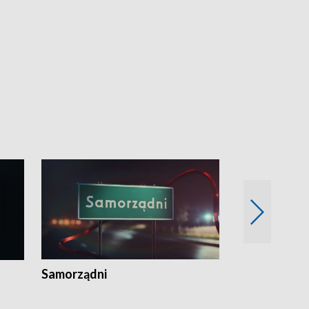
Samorządni
Wspólna sp