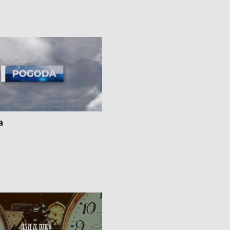
uń – pomógł policyjny patrol •
społecznej • Przed nami 10. jubileu
my na kolejną odsłonę programu
Festiwal Wisły
ato”
a