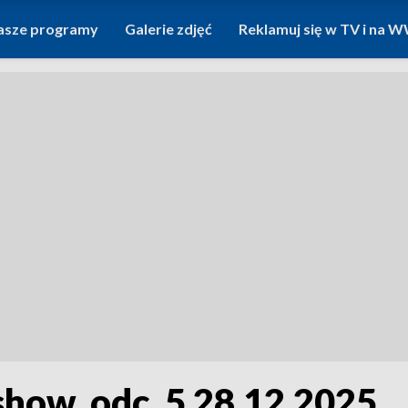
asze programy
Galerie zdjęć
Reklamuj się w TV i na
 show, odc. 5 28.12.2025