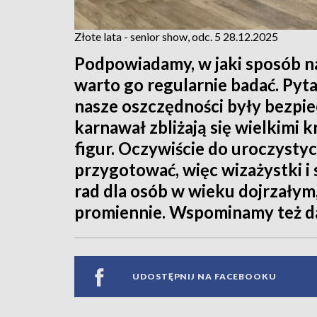
Złote lata - senior show, odc. 5 28.12.2025
Podpowiadamy, w jaki sposób naj
warto go regularnie badać. Pyt
nasze oszczędności były bezpie
karnawał zbliżają się wielkimi 
figur. Oczywiście do uroczystyc
przygotować, więc wizażystki i 
rad dla osób w wieku dojrzałym,
promiennie. Wspominamy też da
UDOSTĘPNIJ NA FACEBOOKU