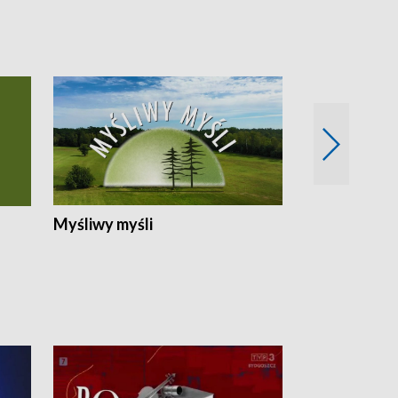
Myśliwy myśli
Spotkania z 