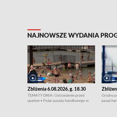
NAJNOWSZE WYDANIA PR
Zbliżenia 6.08.2026, g. 18.30
Zbliżen
TEMATY DNIA: Ostrzeżenie przed
Groźny po
upałem • Pożar pasażu handlowego w
pasaż ha
Bydgoszczy • Policja rozbiła lokalną siatkę
upałów i 
dealerską – grozi im do 12 lat więzienia •
kukurydzy
Akcja porodowa na trasie Rypin-Toruń –
wysokie p