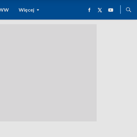
 WWW
Więcej