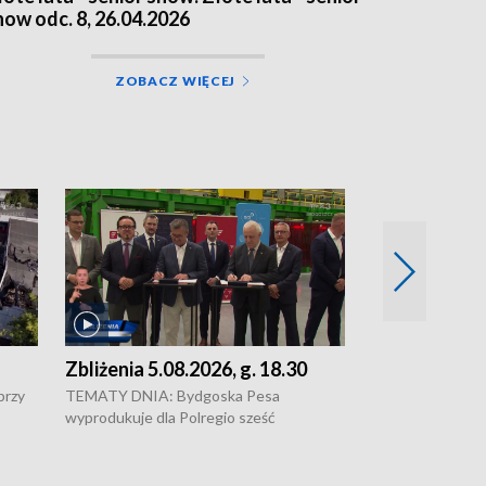
how odc. 8, 26.04.2026
ZOBACZ WIĘCEJ
Zbliżenia 5.08.2026, g. 18.30
Zbliżenia 5.0
przy
TEMATY DNIA: Bydgoska Pesa
Pesa wyprodukuj
wyprodukuje dla Polregio sześć
dla Polregio • 
energooszczędnych pociągów Elf 3.
infrastruktury g
o •
generacji, które na regionalne trasy
Gdańskiem a Gus
wyjadą w 2029 roku • Ponad 2 mld zł
Kontrowersje w