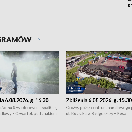
s
OGRAMÓW
ia 6.08.2026, g. 16.30
Zbliżenia 6.08.2026, g. 15.30
żar na Szwederowie – spalił się
Groźny pożar centrum handlowego 
ndlowy • Czwartek pod znakiem
ul. Kossaka w Bydgoszczy • Pesa
burz • Dobre prognozy dla
wyprodukuje nowoczesne,
 – rolnicy mogą liczyć na
energooszczędne pociągi dla Polregi
lony • Akcja porodowa na trasie
Zmiany w przepisach o pomocy