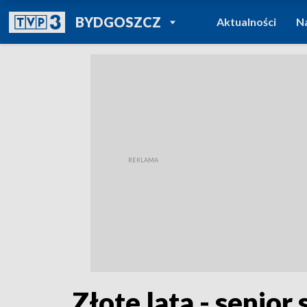
POWRÓT DO
BYDGOSZCZ
Aktualności
N
TVP REGIONY
Złote lata - senior