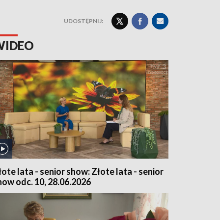
UDOSTĘPNIJ:
WIDEO
łote lata - senior show: Złote lata - senior
how odc. 10, 28.06.2026