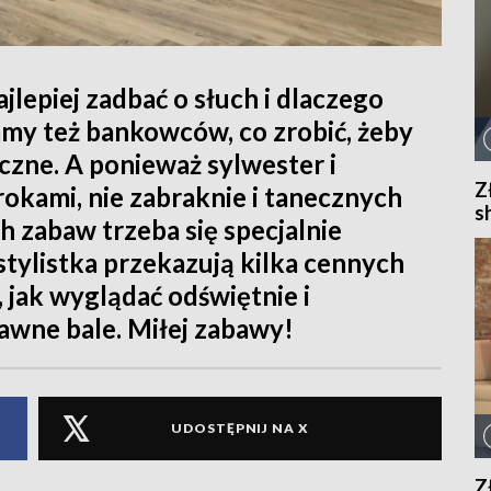
lepiej zadbać o słuch i dlaczego
amy też bankowców, co zrobić, żeby
czne. A ponieważ sylwester i
Z
krokami, nie zabraknie i tanecznych
s
h zabaw trzeba się specjalnie
stylistka przekazują kilka cennych
 jak wyglądać odświętnie i
wne bale. Miłej zabawy!
UDOSTĘPNIJ NA X
Z