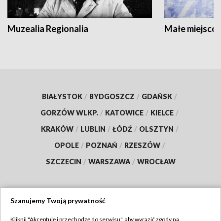
Muzealia Regionalia
Małe miejscow
BIAŁYSTOK
/
BYDGOSZCZ
/
GDAŃSK
/
GORZÓW WLKP.
/
KATOWICE
/
KIELCE
/
KRAKÓW
/
LUBLIN
/
ŁÓDŹ
/
OLSZTYN
/
OPOLE
/
POZNAŃ
/
RZESZÓW
/
SZCZECIN
/
WARSZAWA
/
WROCŁAW
Szanujemy Twoją prywatność
Dołącz do nas:
Kliknij "Akceptuję i przechodzę do serwisu", aby wyrazić zgody na