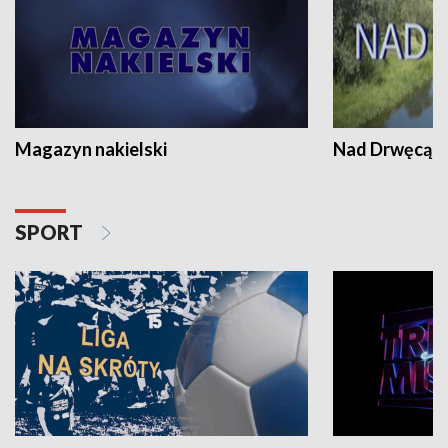
Magazyn nakielski
Nad Drwęcą
SPORT