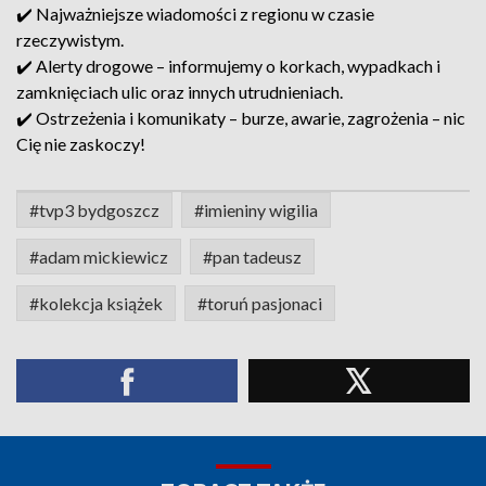
✔️ Najważniejsze wiadomości z regionu w czasie
rzeczywistym.
✔️ Alerty drogowe – informujemy o korkach, wypadkach i
zamknięciach ulic oraz innych utrudnieniach.
✔️ Ostrzeżenia i komunikaty – burze, awarie, zagrożenia – nic
Cię nie zaskoczy!
#tvp3 bydgoszcz
#imieniny wigilia
#adam mickiewicz
#pan tadeusz
#kolekcja książek
#toruń pasjonaci