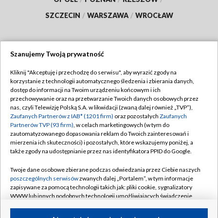
SZCZECIN
/
WARSZAWA
/
WROCŁAW
Szanujemy Twoją prywatność
Dołącz do nas:
Kliknij "Akceptuję i przechodzę do serwisu", aby wyrazić zgody na
korzystanie z technologii automatycznego śledzenia i zbierania danych,
TVP
dostęp do informacji na Twoim urządzeniu końcowym i ich
Abonament TVP
przechowywanie oraz na przetwarzanie Twoich danych osobowych przez
Regulamin TVP
nas, czyli Telewizję Polską S.A. w likwidacji (zwaną dalej również „TVP”),
Emisja w TVP
Polityka prywatności
Zaufanych Partnerów z IAB* (1201 firm)
oraz pozostałych
Zaufanych
Partnerów TVP (93 firm)
, w celach marketingowych (w tym do
Centrum informacji TVP
Moje zgody
zautomatyzowanego dopasowania reklam do Twoich zainteresowań i
mierzenia ich skuteczności) i pozostałych, które wskazujemy poniżej, a
Naziemna Telewizja Cyfrowa
Pomoc
także zgody na udostępnianie przez nas identyfikatora PPID do Google.
Sklep TVP
Biuro reklamy
Twoje dane osobowe zbierane podczas odwiedzania przez Ciebie naszych
Rada Programowa
Kontakt
poszczególnych serwisów
zwanych dalej „Portalem”, w tym informacje
zapisywane za pomocą technologii takich jak: pliki cookie, sygnalizatory
System NOS
WWW lub innych podobnych technologii umożliwiających świadczenie
dopasowanych i bezpiecznych usług, personalizację treści oraz reklam,
Informacje o nadawcy
Kanały
udostępnianie funkcji mediów społecznościowych oraz analizowanie