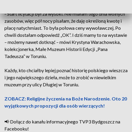
- Start licytacji był za wysoki. Nie miałam tego dnia wolnych
zasobów, więc pół nocy pisałam, że daję określoną kwotę i
płacę natychmiast. To była połowa ceny wywoławczej. Po
chwili dostałam odpowiedź „OK”. I dziś mamy to na wystawie
– możemy nawet dotknąć – mówi Krystyna Warachowska,
kolekcjonerka, Małe Muzeum Historii Edycji „Pana
Tadeusza” w Toruniu.
Każdy, kto chciałby lepiej poznać historię polskiego wieszcza
i jego największego dzieła, może to zrobić w niewielkim
muzeum przy ulicy Długiej w Toruniu.
ZOBACZ: Religijne życzenia na Boże Narodzenie. Oto 20
wyjątkowych propozycji dla osób wierzących!
📢 Dołącz do kanału informacyjnego TVP3 Bydgoszcz na
Facebooku!