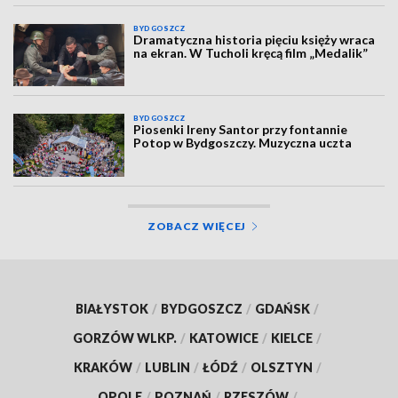
BYDGOSZCZ
Dramatyczna historia pięciu księży wraca
na ekran. W Tucholi kręcą film „Medalik”
BYDGOSZCZ
Piosenki Ireny Santor przy fontannie
Potop w Bydgoszczy. Muzyczna uczta
ZOBACZ WIĘCEJ
BIAŁYSTOK
/
BYDGOSZCZ
/
GDAŃSK
/
GORZÓW WLKP.
/
KATOWICE
/
KIELCE
/
KRAKÓW
/
LUBLIN
/
ŁÓDŹ
/
OLSZTYN
/
OPOLE
/
POZNAŃ
/
RZESZÓW
/