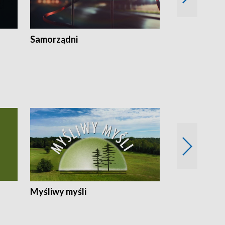
Samorządni
Wspólna sp
Myśliwy myśli
Spotkania z 