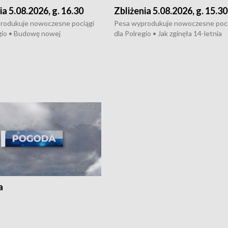
ia 5.08.2026, g. 16.30
Zbliżenia 5.08.2026, g. 15.30
rodukuje nowoczesne pociągi
Pesa wyprodukuje nowoczesne poci
gio • Budowę nowej
dla Polregio • Jak zginęła 14-letnia
ktury gazowej między
dziewczyna z Torunia • Nowelizacja
m a Gustorzynem. •
ustawy o pomocy społecznej już
rsje wokół Wojewódzkiego
obowiązuje • W lasach pojawiły się ku
Specjalistycznego we
borowiki • Urodzaj kukurydzy w regi
 • Jaka była przyczyna śmierci
i z Torunia • Nowelizacja ustawy
społecznej już obowiązuje
a