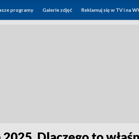
asze programy
Galerie zdjęć
Reklamuj się w TV i na
 2025. Dlaczego to właśn