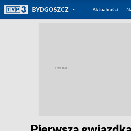
POWRÓT DO
BYDGOSZCZ
Aktualności
N
TVP REGIONY
Pierwsza gwiazdka