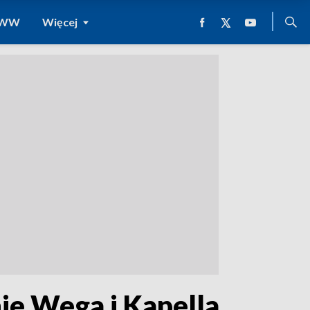
 WWW
Więcej
ie Wega i Kapella