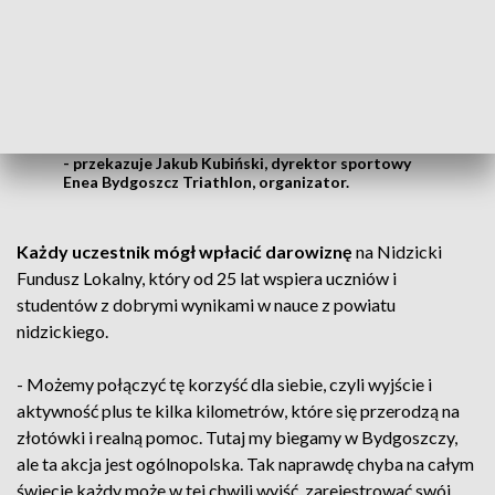
trenują wyczynowo i tych, którzy trenują
amatorsko i tych, którzy dopiero chcą
zacząć biegać. Od 8, 9 lat spotykamy się
tutaj drugiego dnia świąt o godzinie 12:00 i
przebiegamy pętlę Enea Bydgoszcz
Triathlon
- przekazuje Jakub Kubiński, dyrektor sportowy
Enea Bydgoszcz Triathlon, organizator.
Każdy uczestnik mógł wpłacić darowiznę
na Nidzicki
Fundusz Lokalny, który od 25 lat wspiera uczniów i
studentów z dobrymi wynikami w nauce z powiatu
nidzickiego.
- Możemy połączyć tę korzyść dla siebie, czyli wyjście i
aktywność plus te kilka kilometrów, które się przerodzą na
złotówki i realną pomoc. Tutaj my biegamy w Bydgoszczy,
ale ta akcja jest ogólnopolska. Tak naprawdę chyba na całym
świecie każdy może w tej chwili wyjść, zarejestrować swój