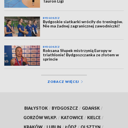
Tauron Ligi
BYDGOSZCZ
Bydgoskie siatkarki wróciły do treningów.
Nie ma żadnej zagranicznej zawodniczki!
BYDGOSZCZ
Roksana Słupek mistrzynią Europy w
triathlonie! Bydgoszczanka ze złotem w
sprincie
ZOBACZ WIĘCEJ
BIAŁYSTOK
/
BYDGOSZCZ
/
GDAŃSK
/
GORZÓW WLKP.
/
KATOWICE
/
KIELCE
/
KRAKÓW
/
LUBLIN
/
ŁÓDŹ
/
OLSZTYN
/