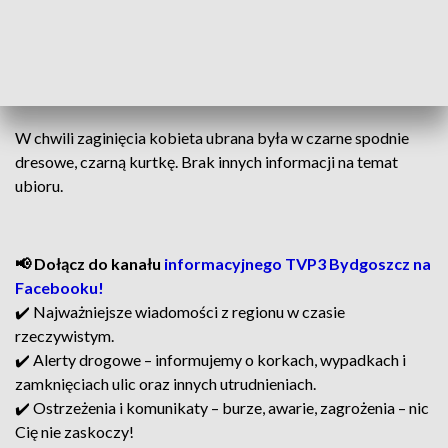
ZOBACZ: 11-letnia Danusia nie żyje, zatrzymana 12-
latka. Ustalono tożsamość osób, które szerzyły
dezinformacje. Są kolejne fake newsy
W chwili zaginięcia kobieta ubrana była w czarne spodnie
dresowe, czarną kurtkę. Brak innych informacji na temat
ubioru.
📢 Dołącz do kanału
informacyjnego TVP3 Bydgoszcz na
Facebooku!
✔️ Najważniejsze wiadomości z regionu w czasie
rzeczywistym.
✔️ Alerty drogowe – informujemy o korkach, wypadkach i
zamknięciach ulic oraz innych utrudnieniach.
✔️ Ostrzeżenia i komunikaty – burze, awarie, zagrożenia – nic
Cię nie zaskoczy!