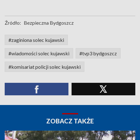
Źródło:
Bezpieczna Bydgoszcz
#zaginiona solec kujawski
#wiadomości solec kujawski
#tvp3 bydgoszcz
#komisariat policji solec kujawski
ZOBACZ TAKŻE