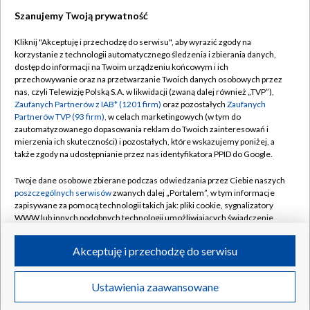
Szanujemy Twoją prywatność
Dołącz do nas:
Kliknij "Akceptuję i przechodzę do serwisu", aby wyrazić zgody na
korzystanie z technologii automatycznego śledzenia i zbierania danych,
TVP
dostęp do informacji na Twoim urządzeniu końcowym i ich
Abonament TVP
przechowywanie oraz na przetwarzanie Twoich danych osobowych przez
Regulamin TVP
nas, czyli Telewizję Polską S.A. w likwidacji (zwaną dalej również „TVP”),
Emisja w TVP
Zaufanych Partnerów z IAB* (1201 firm)
oraz pozostałych
Zaufanych
Polityka prywatności
Partnerów TVP (93 firm)
, w celach marketingowych (w tym do
Centrum informacji TVP
Moje zgody
zautomatyzowanego dopasowania reklam do Twoich zainteresowań i
mierzenia ich skuteczności) i pozostałych, które wskazujemy poniżej, a
Naziemna Telewizja Cyfrowa
Pomoc
także zgody na udostępnianie przez nas identyfikatora PPID do Google.
Sklep TVP
Biuro reklamy
Twoje dane osobowe zbierane podczas odwiedzania przez Ciebie naszych
Rada Programowa
poszczególnych serwisów
zwanych dalej „Portalem”, w tym informacje
Kontakt
zapisywane za pomocą technologii takich jak: pliki cookie, sygnalizatory
System NOS
WWW lub innych podobnych technologii umożliwiających świadczenie
dopasowanych i bezpiecznych usług, personalizację treści oraz reklam,
Informacje o nadawcy
Kanały
udostępnianie funkcji mediów społecznościowych oraz analizowanie
Akceptuję i przechodzę do serwisu
ruchu w Internecie.
Program dla prasy
©2026 Telewizja Polska S.A. w likwidacji
Biuro Reklamy
Twoje dane osobowe zbierane podczas odwiedzania przez Ciebie
Ustawienia zaawansowane
poszczególnych serwisów
na Portalu, takie jak adresy IP, identyfikatory
Ogłoszenie przetargowe
Twoich urządzeń końcowych i identyfikatory plików cookie, informacje o