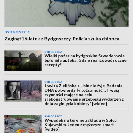
BYDGOSZCZ
Zaginął 16-latek z Bydgoszczy. Policja szuka chłopca
BYDGOSZCZ
Wielki pożar na bydgoskim Szwederowie.
Spłonęła apteka. Gdzie realizować roczne
recepty?
BYDGOSZCZ
Jowita Zielińska z Lisin nie żyje. Badania
DNA potwierdziły tożsamość. „Trwają
czynności mające na celu
zrekonstruowanie przebiegu wydarzeń z
dnia zaginięcia kobiety" [wideo]
BYDGOSZCZ
Wypadek na terenie zakładu w Solcu
Kujawskim. Jeden z mężczyzn zmarł
[wideo]