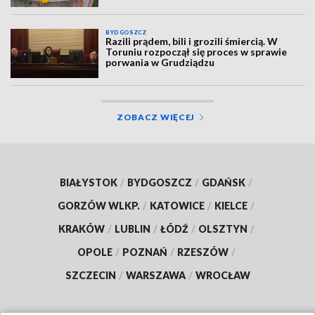
BYDGOSZCZ
Razili prądem, bili i grozili śmiercią. W
Toruniu rozpoczął się proces w sprawie
porwania w Grudziądzu
ZOBACZ WIĘCEJ
BIAŁYSTOK
/
BYDGOSZCZ
/
GDAŃSK
/
GORZÓW WLKP.
/
KATOWICE
/
KIELCE
/
KRAKÓW
/
LUBLIN
/
ŁÓDŹ
/
OLSZTYN
/
OPOLE
/
POZNAŃ
/
RZESZÓW
/
SZCZECIN
/
WARSZAWA
/
WROCŁAW