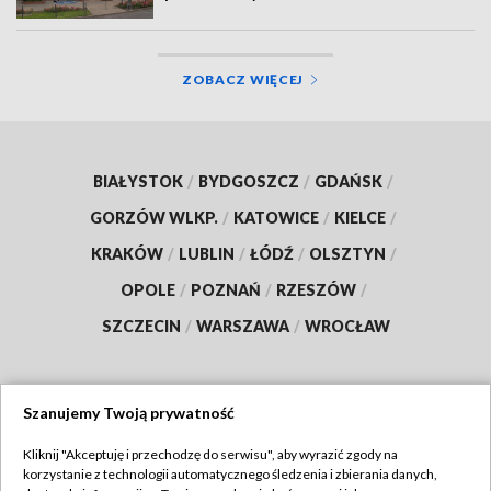
ZOBACZ WIĘCEJ
BIAŁYSTOK
/
BYDGOSZCZ
/
GDAŃSK
/
GORZÓW WLKP.
/
KATOWICE
/
KIELCE
/
KRAKÓW
/
LUBLIN
/
ŁÓDŹ
/
OLSZTYN
/
OPOLE
/
POZNAŃ
/
RZESZÓW
/
SZCZECIN
/
WARSZAWA
/
WROCŁAW
Szanujemy Twoją prywatność
Dołącz do nas:
Kliknij "Akceptuję i przechodzę do serwisu", aby wyrazić zgody na
korzystanie z technologii automatycznego śledzenia i zbierania danych,
TVP