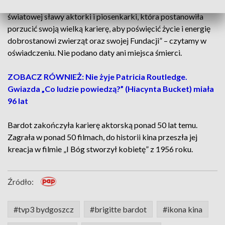
śmierć swojej założycielki i prezeski, Brigitte Bardot,
światowej sławy aktorki i piosenkarki, która postanowiła
porzucić swoją wielką karierę, aby poświęcić życie i energię
dobrostanowi zwierząt oraz swojej Fundacji” – czytamy w
oświadczeniu. Nie podano daty ani miejsca śmierci.
ZOBACZ RÓWNIEŻ: Nie żyje Patricia Routledge.
Gwiazda „Co ludzie powiedzą?” (Hiacynta Bucket) miała
96 lat
Bardot zakończyła karierę aktorską ponad 50 lat temu.
Zagrała w ponad 50 filmach, do historii kina przeszła jej
kreacja w filmie „I Bóg stworzył kobietę” z 1956 roku.
Źródło:
#tvp3 bydgoszcz
#brigitte bardot
#ikona kina