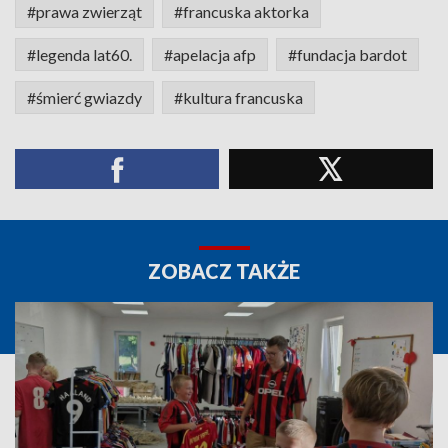
#prawa zwierząt
#francuska aktorka
#legenda lat60.
#apelacja afp
#fundacja bardot
#śmierć gwiazdy
#kultura francuska
ZOBACZ TAKŻE