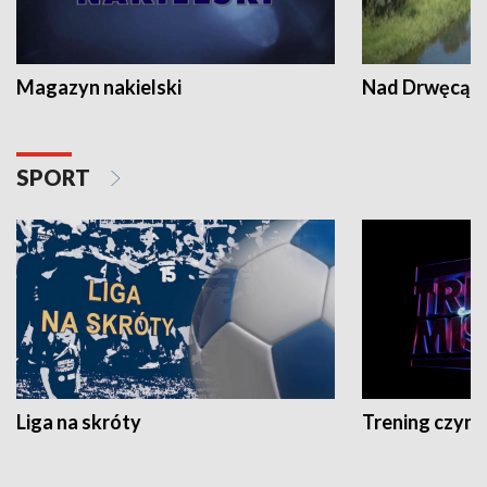
Magazyn nakielski
Nad Drwęcą
SPORT
Liga na skróty
Trening czyni 