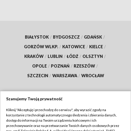
BIAŁYSTOK
/
BYDGOSZCZ
/
GDAŃSK
/
GORZÓW WLKP.
/
KATOWICE
/
KIELCE
/
KRAKÓW
/
LUBLIN
/
ŁÓDŹ
/
OLSZTYN
/
OPOLE
/
POZNAŃ
/
RZESZÓW
/
SZCZECIN
/
WARSZAWA
/
WROCŁAW
Szanujemy Twoją prywatność
Dołącz do nas:
Kliknij "Akceptuję i przechodzę do serwisu", aby wyrazić zgody na
korzystanie z technologii automatycznego śledzenia i zbierania danych,
TVP
dostęp do informacji na Twoim urządzeniu końcowym i ich
Abonament TVP
przechowywanie oraz na przetwarzanie Twoich danych osobowych przez
Regulamin TVP
nas, czyli Telewizję Polską S.A. w likwidacji (zwaną dalej również „TVP”),