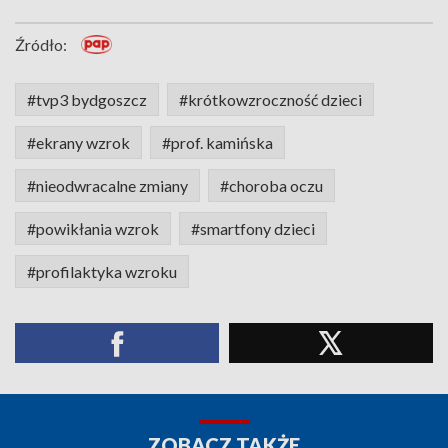
Źródło:
#tvp3 bydgoszcz
#krótkowzroczność dzieci
#ekrany wzrok
#prof. kamińska
#nieodwracalne zmiany
#choroba oczu
#powikłania wzrok
#smartfony dzieci
#profilaktyka wzroku
ZOBACZ TAKŻE