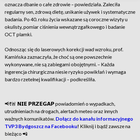
oznacza dbanie o całe zdrowie – powiedziała. Zaleciła
regularny sen, zdrową dietę, unikanie używek i systematyczne
badania. Po 40. roku życia wskazane są coroczne wizyty u
okulisty, pomiar ciśnienia wewnątrzgałkowego i badanie
OCT plamki.
Odnosząc się do laserowych korekcji wad wzroku, prof.
Kamińska zaznaczyła, że choć są one powszechnie
wykonywane, nie są zabiegami obojętnymi. – Każda
ingerencja chirurgiczna niesie ryzyko powikłań i wymaga
bardzo rzetelnej kwalifikacji – podkreśliła.
📢❗🚨 𝗡𝗜𝗘 𝗣𝗥𝗭𝗘𝗚𝗔𝗣 powiadomień o wypadkach,
utrudnieniach na drogach, alertach meteo oraz innych
ważnych komunikatów.
Dołącz do kanału informacyjnego
TVP3 Bydgoszcz na Facebooku
!
Kliknij i bądź zawsze na
bieżąco 📲