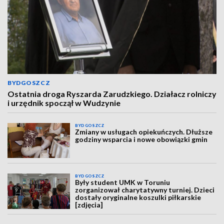
BYDGOSZCZ
Ostatnia droga Ryszarda Zarudzkiego. Działacz rolniczy
i urzędnik spoczął w Wudzynie
BYDGOSZCZ
Zmiany w usługach opiekuńczych. Dłuższe
godziny wsparcia i nowe obowiązki gmin
BYDGOSZCZ
Były student UMK w Toruniu
zorganizował charytatywny turniej. Dzieci
dostały oryginalne koszulki piłkarskie
[zdjęcia]