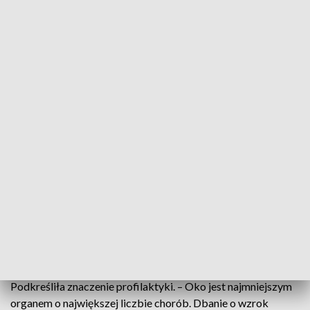
Ostrzegła także przed coraz wcześniejszym kontaktem
dzieci z urządzeniami mobilnymi. – Już dwu– i trzylatki
korzystają ze smartfonów i tabletów. To bardzo niepokojące
zjawisko wynikające często z braku czasu lub zmęczenia
rodziców – oceniła.
ZOBACZ RÓWNIEŻ: Młodzież śpi nawet o trzy godziny
krócej. Powodem smartfony i internet
Problemy ze wzrokiem mają nie tylko dzieci. U dorosłych
dominują choroby oczu związane ze schorzeniami
układowymi, jak cukrzyca, nadciśnienie tętnicze, zaburzenia
krzepnięcia czy choroby tarczycy. Prof. Kamińska wskazała
też na wzrost liczby zakrzepów naczyń siatkówki, także jako
powikłań po COVID-19, i na choroby plamki żółtej.
Podkreśliła znaczenie profilaktyki. – Oko jest najmniejszym
organem o największej liczbie chorób. Dbanie o wzrok