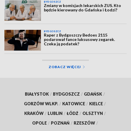
BYDGOSZCZ
Zmiany w komisjach lekarskich ZUS. Kto
będzie kierowany do Gdańska i Łodzi?
BYDGOSZCZ
Raper z Bydgoszczy Bedoes 2115
podarował fance luksusowy zegarek.
Czeka ją podatek?
ZOBACZ WIĘCEJ
BIAŁYSTOK
/
BYDGOSZCZ
/
GDAŃSK
/
GORZÓW WLKP.
/
KATOWICE
/
KIELCE
/
KRAKÓW
/
LUBLIN
/
ŁÓDŹ
/
OLSZTYN
/
OPOLE
/
POZNAŃ
/
RZESZÓW
/