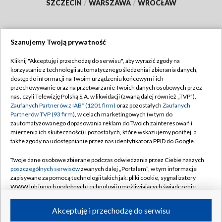
SZCZECIN
/
WARSZAWA
/
WROCŁAW
Szanujemy Twoją prywatność
Dołącz do nas:
Kliknij "Akceptuję i przechodzę do serwisu", aby wyrazić zgody na
korzystanie z technologii automatycznego śledzenia i zbierania danych,
TVP
dostęp do informacji na Twoim urządzeniu końcowym i ich
Abonament TVP
przechowywanie oraz na przetwarzanie Twoich danych osobowych przez
Regulamin TVP
nas, czyli Telewizję Polską S.A. w likwidacji (zwaną dalej również „TVP”),
Emisja w TVP
Polityka prywatności
Zaufanych Partnerów z IAB* (1201 firm)
oraz pozostałych
Zaufanych
Partnerów TVP (93 firm)
, w celach marketingowych (w tym do
Centrum informacji TVP
Moje zgody
zautomatyzowanego dopasowania reklam do Twoich zainteresowań i
mierzenia ich skuteczności) i pozostałych, które wskazujemy poniżej, a
Naziemna Telewizja Cyfrowa
Pomoc
także zgody na udostępnianie przez nas identyfikatora PPID do Google.
Sklep TVP
Biuro reklamy
Twoje dane osobowe zbierane podczas odwiedzania przez Ciebie naszych
Rada Programowa
Kontakt
poszczególnych serwisów
zwanych dalej „Portalem”, w tym informacje
zapisywane za pomocą technologii takich jak: pliki cookie, sygnalizatory
System NOS
WWW lub innych podobnych technologii umożliwiających świadczenie
dopasowanych i bezpiecznych usług, personalizację treści oraz reklam,
Informacje o nadawcy
Kanały
udostępnianie funkcji mediów społecznościowych oraz analizowanie
Akceptuję i przechodzę do serwisu
ruchu w Internecie.
Program dla prasy