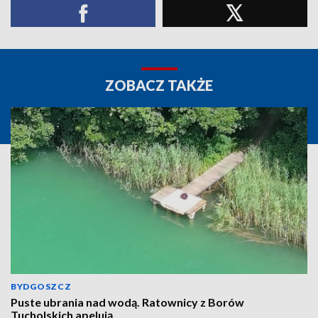
ZOBACZ TAKŻE
BYDGOSZCZ
Puste ubrania nad wodą. Ratownicy z Borów
Tucholskich apelują