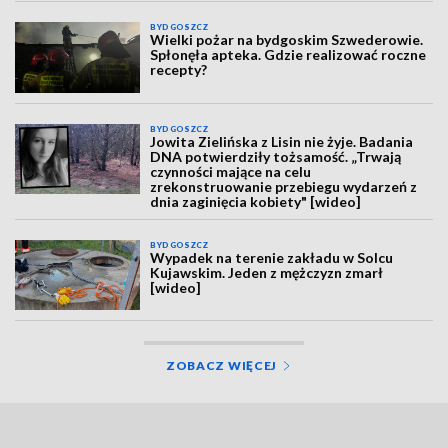
BYDGOSZCZ
Wielki pożar na bydgoskim Szwederowie.
Spłonęła apteka. Gdzie realizować roczne
recepty?
BYDGOSZCZ
Jowita Zielińska z Lisin nie żyje. Badania
DNA potwierdziły tożsamość. „Trwają
czynności mające na celu
zrekonstruowanie przebiegu wydarzeń z
dnia zaginięcia kobiety" [wideo]
BYDGOSZCZ
Wypadek na terenie zakładu w Solcu
Kujawskim. Jeden z mężczyzn zmarł
[wideo]
ZOBACZ WIĘCEJ