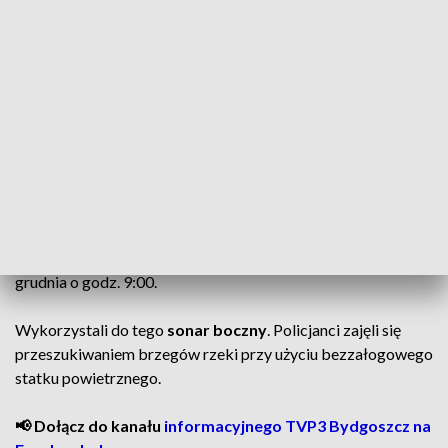
📷👉ZOBACZ ZDJĘCIA: Poszukiwania mężczyzny we
Włocławku. Akcja WOPR
Pan Henryk ma 46 lat. Wyszedł z domu przy ul.
Wyszyńskiego ponad miesiąc temu. Do dziś nie ma z nim
kontaktu.
Ratownicy Grupy Interwencyjnej Włocławskiego WOPR i
policjanci z Ogniwa Prewencji na Wodach i Terenach
Przywodnych KMP Włocławek przeszukiwali dno rzeki 29
grudnia o godz. 9:00.
Wykorzystali do tego
sonar boczny
. Policjanci zajęli się
przeszukiwaniem brzegów rzeki przy użyciu bezzałogowego
statku powietrznego.
📢 Dołącz do kanału
informacyjnego TVP3 Bydgoszcz na