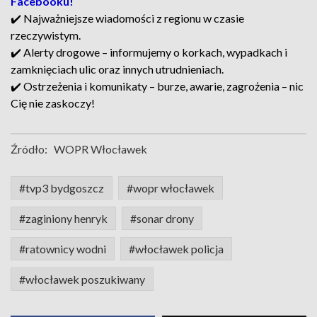
Facebooku!
✔️ Najważniejsze wiadomości z regionu w czasie
rzeczywistym.
✔️ Alerty drogowe – informujemy o korkach, wypadkach i
zamknięciach ulic oraz innych utrudnieniach.
✔️ Ostrzeżenia i komunikaty – burze, awarie, zagrożenia – nic
Cię nie zaskoczy!
Źródło:
WOPR Włocławek
#tvp3 bydgoszcz
#wopr włocławek
#zaginiony henryk
#sonar drony
#ratownicy wodni
#włocławek policja
#włocławek poszukiwany