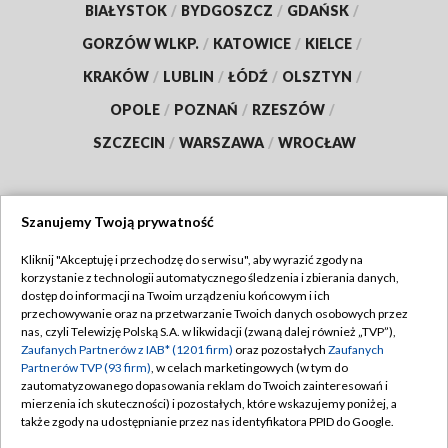
BIAŁYSTOK
/
BYDGOSZCZ
/
GDAŃSK
/
GORZÓW WLKP.
/
KATOWICE
/
KIELCE
/
KRAKÓW
/
LUBLIN
/
ŁÓDŹ
/
OLSZTYN
/
OPOLE
/
POZNAŃ
/
RZESZÓW
/
SZCZECIN
/
WARSZAWA
/
WROCŁAW
Szanujemy Twoją prywatność
Dołącz do nas:
Kliknij "Akceptuję i przechodzę do serwisu", aby wyrazić zgody na
korzystanie z technologii automatycznego śledzenia i zbierania danych,
TVP
dostęp do informacji na Twoim urządzeniu końcowym i ich
Abonament TVP
przechowywanie oraz na przetwarzanie Twoich danych osobowych przez
Regulamin TVP
nas, czyli Telewizję Polską S.A. w likwidacji (zwaną dalej również „TVP”),
Emisja w TVP
Zaufanych Partnerów z IAB* (1201 firm)
oraz pozostałych
Zaufanych
Polityka prywatności
Partnerów TVP (93 firm)
, w celach marketingowych (w tym do
Centrum informacji TVP
Moje zgody
zautomatyzowanego dopasowania reklam do Twoich zainteresowań i
mierzenia ich skuteczności) i pozostałych, które wskazujemy poniżej, a
Naziemna Telewizja Cyfrowa
Pomoc
także zgody na udostępnianie przez nas identyfikatora PPID do Google.
Sklep TVP
Biuro reklamy