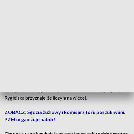
Wioślarze, Mateusz Biskup z LOTTO-Bydgostii i Mirosław
Ziętarski z AZS UMK Toruń w kończącym się roku sięgnęli
po dwa najcenniejsze tytuły sezonu. W Płowdiwie zdobyli
złoto mistrzostw Europy w dwójce podwójnej. W tej samej
osadzie popłynęli podczas mistrzostw świata w Szanghaju.
Tam również nie mieli sobie równych.
Za swoje sukcesy otrzymali nominację w plebiscycie na
„Najlepszego Sportowca Polski 2025 roku”.
Głosować można również na Anetę Rygielską. Pięściarka
Pomorzanina Toruń została wicemistrzynią świata w
kategorii do 60 kg. Srebrny medal to wielkie osiągnięcie, ale
Rygielska przyznaje, że liczyła na więcej.
ZOBACZ: Sędzia żużlowy i komisarz toru poszukiwani.
PZM organizuje nabór!
Głos
na swego kandydata na sportowca roku
oddać można