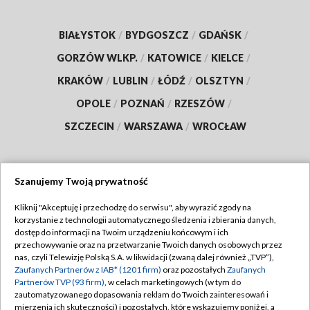
BIAŁYSTOK
/
BYDGOSZCZ
/
GDAŃSK
/
GORZÓW WLKP.
/
KATOWICE
/
KIELCE
/
KRAKÓW
/
LUBLIN
/
ŁÓDŹ
/
OLSZTYN
/
OPOLE
/
POZNAŃ
/
RZESZÓW
/
SZCZECIN
/
WARSZAWA
/
WROCŁAW
Szanujemy Twoją prywatność
Dołącz do nas:
Kliknij "Akceptuję i przechodzę do serwisu", aby wyrazić zgody na
korzystanie z technologii automatycznego śledzenia i zbierania danych,
TVP
dostęp do informacji na Twoim urządzeniu końcowym i ich
Abonament TVP
przechowywanie oraz na przetwarzanie Twoich danych osobowych przez
Regulamin TVP
nas, czyli Telewizję Polską S.A. w likwidacji (zwaną dalej również „TVP”),
Emisja w TVP
Polityka prywatności
Zaufanych Partnerów z IAB* (1201 firm)
oraz pozostałych
Zaufanych
Partnerów TVP (93 firm)
, w celach marketingowych (w tym do
Centrum informacji TVP
Moje zgody
zautomatyzowanego dopasowania reklam do Twoich zainteresowań i
mierzenia ich skuteczności) i pozostałych, które wskazujemy poniżej, a