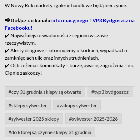
W Nowy Rok markety i galerie handlowe będą nieczynne.
📢 Dołącz do kanału
informacyjnego TVP3 Bydgoszcz na
Facebooku!
✔️ Najważniejsze wiadomości z regionu w czasie
rzeczywistym.
✔️ Alerty drogowe – informujemy o korkach, wypadkach i
zamknięciach ulic oraz innych utrudnieniach.
✔️ Ostrzeżenia i komunikaty – burze, awarie, zagrożenia – nic
Cię nie zaskoczy!
#czy 31 grudnia sklepy są otwarte
#tvp3 bydgoszcz
#sklepy sylwester
#zakupy sylwester
#sylwester 2025 sklepy
#sylwester 2025/2026
#do której są czynne sklepy 31 grudnia