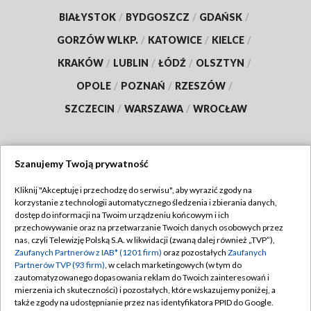
BIAŁYSTOK
/
BYDGOSZCZ
/
GDAŃSK
/
GORZÓW WLKP.
/
KATOWICE
/
KIELCE
/
KRAKÓW
/
LUBLIN
/
ŁÓDŹ
/
OLSZTYN
/
OPOLE
/
POZNAŃ
/
RZESZÓW
/
SZCZECIN
/
WARSZAWA
/
WROCŁAW
Szanujemy Twoją prywatność
Dołącz do nas:
Kliknij "Akceptuję i przechodzę do serwisu", aby wyrazić zgody na
korzystanie z technologii automatycznego śledzenia i zbierania danych,
TVP
dostęp do informacji na Twoim urządzeniu końcowym i ich
Abonament TVP
przechowywanie oraz na przetwarzanie Twoich danych osobowych przez
Regulamin TVP
nas, czyli Telewizję Polską S.A. w likwidacji (zwaną dalej również „TVP”),
Emisja w TVP
Polityka prywatności
Zaufanych Partnerów z IAB* (1201 firm)
oraz pozostałych
Zaufanych
Partnerów TVP (93 firm)
, w celach marketingowych (w tym do
Centrum informacji TVP
Moje zgody
zautomatyzowanego dopasowania reklam do Twoich zainteresowań i
mierzenia ich skuteczności) i pozostałych, które wskazujemy poniżej, a
Naziemna Telewizja Cyfrowa
Pomoc
także zgody na udostępnianie przez nas identyfikatora PPID do Google.