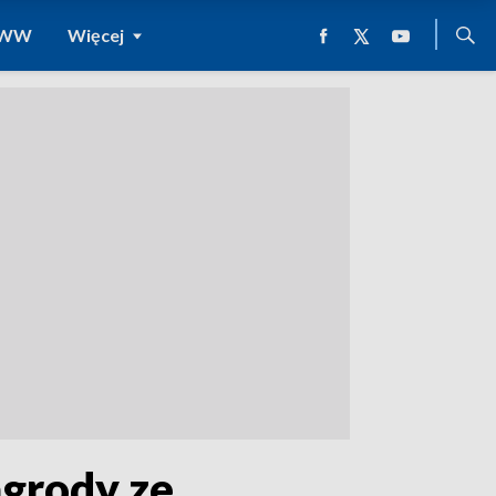
 WWW
Więcej
agrody ze