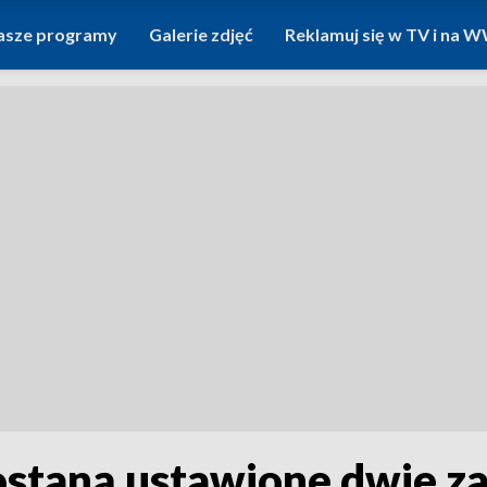
asze programy
Galerie zdjęć
Reklamuj się w TV i na
ostaną ustawione dwie z