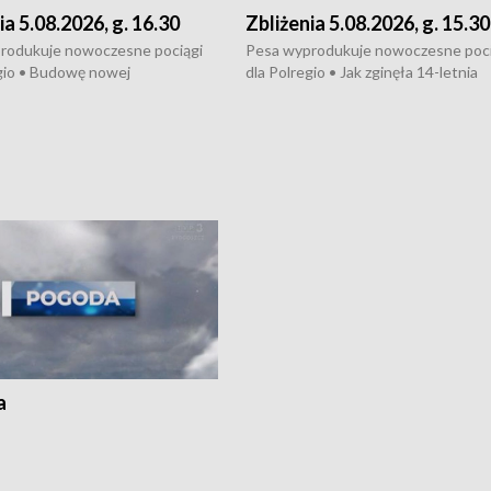
ia 5.08.2026, g. 16.30
Zbliżenia 5.08.2026, g. 15.30
rodukuje nowoczesne pociągi
Pesa wyprodukuje nowoczesne poci
gio • Budowę nowej
dla Polregio • Jak zginęła 14-letnia
ktury gazowej między
dziewczyna z Torunia • Nowelizacja
m a Gustorzynem. •
ustawy o pomocy społecznej już
rsje wokół Wojewódzkiego
obowiązuje • W lasach pojawiły się ku
Specjalistycznego we
borowiki • Urodzaj kukurydzy w regi
 • Jaka była przyczyna śmierci
i z Torunia • Nowelizacja ustawy
społecznej już obowiązuje
a