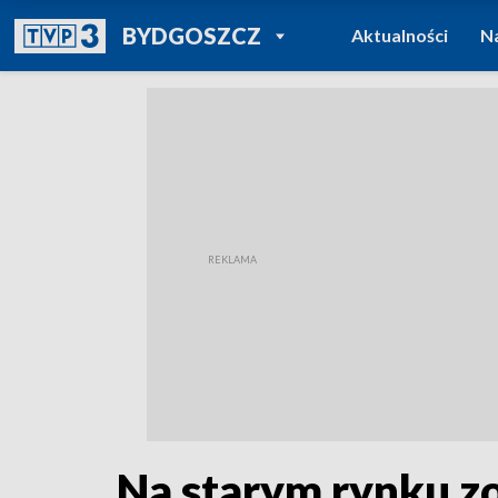
POWRÓT DO
BYDGOSZCZ
Aktualności
N
TVP REGIONY
Na starym rynku z