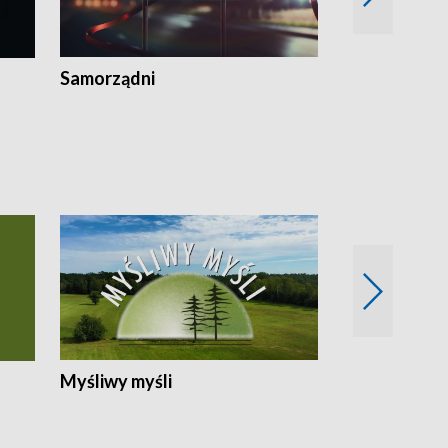
Samorządni
Wspólna sp
Myśliwy myśli
Spotkania z 