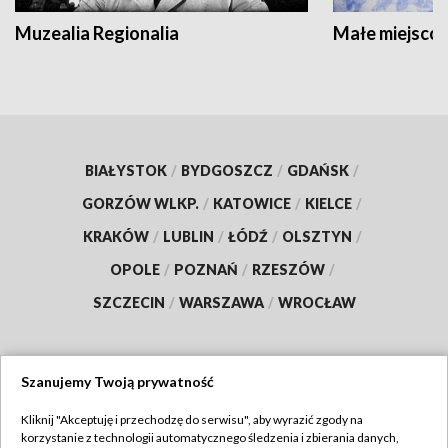
Muzealia Regionalia
Małe miejscow
BIAŁYSTOK
/
BYDGOSZCZ
/
GDAŃSK
/
GORZÓW WLKP.
/
KATOWICE
/
KIELCE
/
KRAKÓW
/
LUBLIN
/
ŁÓDŹ
/
OLSZTYN
/
OPOLE
/
POZNAŃ
/
RZESZÓW
/
SZCZECIN
/
WARSZAWA
/
WROCŁAW
Szanujemy Twoją prywatność
Dołącz do nas:
Kliknij "Akceptuję i przechodzę do serwisu", aby wyrazić zgody na
korzystanie z technologii automatycznego śledzenia i zbierania danych,
TVP