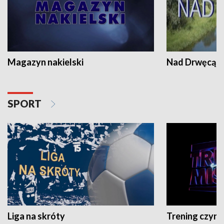
Magazyn nakielski
Nad Drwęcą
SPORT
Liga na skróty
Trening czyni 