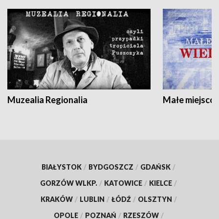
Muzealia Regionalia
Małe miejscow
BIAŁYSTOK
/
BYDGOSZCZ
/
GDAŃSK
/
GORZÓW WLKP.
/
KATOWICE
/
KIELCE
/
KRAKÓW
/
LUBLIN
/
ŁÓDŹ
/
OLSZTYN
/
OPOLE
/
POZNAŃ
/
RZESZÓW
/