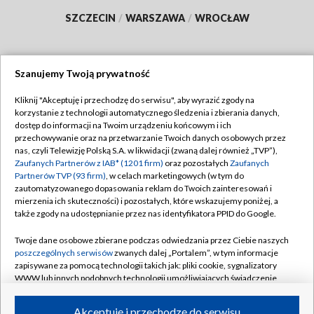
SZCZECIN
/
WARSZAWA
/
WROCŁAW
Szanujemy Twoją prywatność
Dołącz do nas:
Kliknij "Akceptuję i przechodzę do serwisu", aby wyrazić zgody na
korzystanie z technologii automatycznego śledzenia i zbierania danych,
TVP
dostęp do informacji na Twoim urządzeniu końcowym i ich
Abonament TVP
przechowywanie oraz na przetwarzanie Twoich danych osobowych przez
Regulamin TVP
nas, czyli Telewizję Polską S.A. w likwidacji (zwaną dalej również „TVP”),
Emisja w TVP
Polityka prywatności
Zaufanych Partnerów z IAB* (1201 firm)
oraz pozostałych
Zaufanych
Partnerów TVP (93 firm)
, w celach marketingowych (w tym do
Centrum informacji TVP
Moje zgody
zautomatyzowanego dopasowania reklam do Twoich zainteresowań i
mierzenia ich skuteczności) i pozostałych, które wskazujemy poniżej, a
Naziemna Telewizja Cyfrowa
Pomoc
także zgody na udostępnianie przez nas identyfikatora PPID do Google.
Sklep TVP
Biuro reklamy
Twoje dane osobowe zbierane podczas odwiedzania przez Ciebie naszych
Rada Programowa
Kontakt
poszczególnych serwisów
zwanych dalej „Portalem”, w tym informacje
zapisywane za pomocą technologii takich jak: pliki cookie, sygnalizatory
System NOS
WWW lub innych podobnych technologii umożliwiających świadczenie
dopasowanych i bezpiecznych usług, personalizację treści oraz reklam,
Informacje o nadawcy
Kanały
udostępnianie funkcji mediów społecznościowych oraz analizowanie
Akceptuję i przechodzę do serwisu