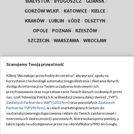
BIAŁYSTOK
/
BYDGOSZCZ
/
GDAŃSK
/
GORZÓW WLKP.
/
KATOWICE
/
KIELCE
/
KRAKÓW
/
LUBLIN
/
ŁÓDŹ
/
OLSZTYN
/
OPOLE
/
POZNAŃ
/
RZESZÓW
/
SZCZECIN
/
WARSZAWA
/
WROCŁAW
Szanujemy Twoją prywatność
Dołącz do nas:
Kliknij "Akceptuję i przechodzę do serwisu", aby wyrazić zgody na
korzystanie z technologii automatycznego śledzenia i zbierania danych,
TVP
dostęp do informacji na Twoim urządzeniu końcowym i ich
Abonament TVP
przechowywanie oraz na przetwarzanie Twoich danych osobowych przez
Regulamin TVP
nas, czyli Telewizję Polską S.A. w likwidacji (zwaną dalej również „TVP”),
Emisja w TVP
Polityka prywatności
Zaufanych Partnerów z IAB* (1201 firm)
oraz pozostałych
Zaufanych
Partnerów TVP (93 firm)
, w celach marketingowych (w tym do
Centrum informacji TVP
Moje zgody
zautomatyzowanego dopasowania reklam do Twoich zainteresowań i
mierzenia ich skuteczności) i pozostałych, które wskazujemy poniżej, a
Naziemna Telewizja Cyfrowa
Pomoc
także zgody na udostępnianie przez nas identyfikatora PPID do Google.
Sklep TVP
Biuro reklamy